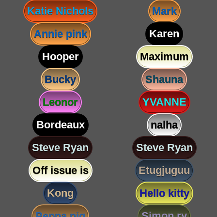
Katie Nichols
Mark
Annie pink
Karen
Hooper
Maximum
Bucky
Shauna
Leonor
YVANNE
Bordeaux
nalha
Steve Ryan
Steve Ryan
Off issue is
Etugjuguu
Kong
Hello kitty
Peppa pig
Simon ry