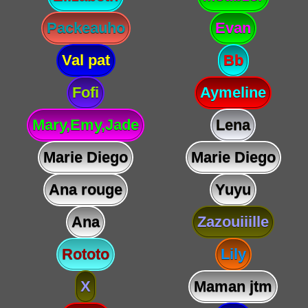
Packeauho
Evan
Val pat
Bb
Fofi
Aymeline
Mary,Emy,Jade
Lena
Marie Diego
Marie Diego
Ana rouge
Yuyu
Ana
Zazouiiille
Rototo
Lily
X
Maman jtm