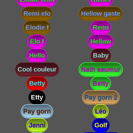
Remi elo
Hellow gaste
Elodie f
Remi
Elo f
Hellow
Hello
Baby
Cool couleur
Nath saumur
Betty
Betty
Etty
Pay gorn 2
Pay gorn
Léo
Jenni
Golf