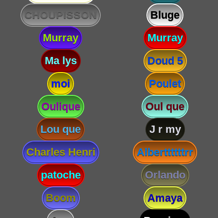
CHOUPISSON
Bluge
Murray
Murray
Ma lys
Doud 5
moi
Poulet
Oulique
Oul que
Lou que
J r my
Charles Henri
Alberttttttrr
patoche
Orlando
Boom
Amaya