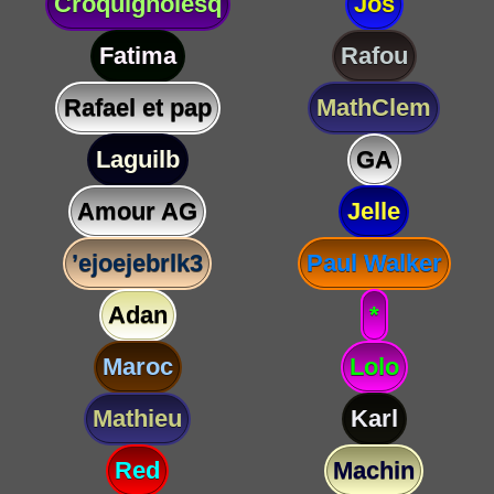
Croquignolesq
Jos
Fatima
Rafou
Rafael et pap
MathClem
Laguilb
GA
Amour AG
Jelle
’ejoejebrlk3
Paul Walker
Adan
*
Maroc
Lolo
Mathieu
Karl
Red
Machin