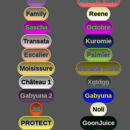
Lilas
Anaïs la best
Family
Reene
Sascha
Octobre
Transata
Kuromie
Escalier
Palmier
Moisissure
Banane moisi
Château 1
Xgtdgg
Gabyuna 2
Gabyuna
2d
Noli
PROTECT
GoonJuice