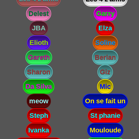
Delest
Garry
JBA
Elza
Elioth
Soline
Gareth
Berian
Sharon
Giz
Da Silva
Mic
meow
On se fait un
Steph
St phanie
Ivanka
Mouloude