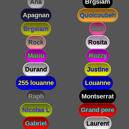
Ana
Brgsiam
Apagnan
Quoicoubeh
Brgsiam
Dub
Rock
Rosita
Mariu
Rozzy
Durand
Justine
255 louanne
Louanne
Raph
Montserrat
Nicolas L
Grand pere
Gabriel
Laurent