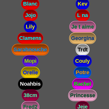
Blanc
Kev
Jojo
L na
Lily
Je t aime
Clamens
Georgina
Sarahnouche
Trdt
Mopi
Couly
Orelie
Potre
Noahbis
Rachel
38cm
Princesse
Fred2
Jeje