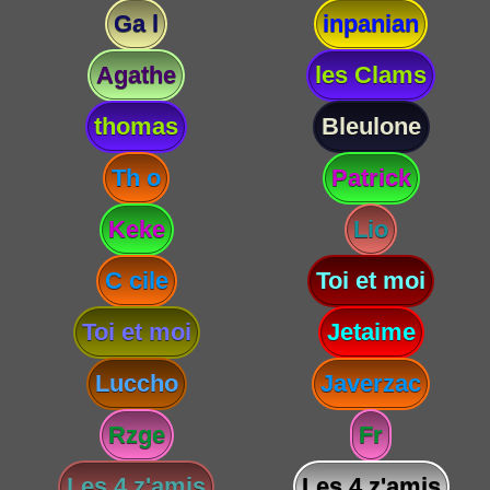
Ga l
inpanian
Agathe
les Clams
thomas
Bleulone
Th o
Patrick
Keke
Lio
C cile
Toi et moi
Toi et moi
Jetaime
Luccho
Javerzac
Rzge
Fr
Les 4 z'amis
Les 4 z'amis