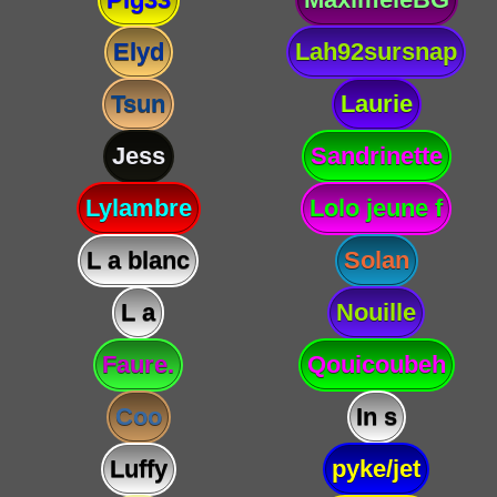
Elyd
Lah92sursnap
Tsun
Laurie
Jess
Sandrinette
Lylambre
Lolo jeune f
L a blanc
Solan
L a
Nouille
Faure.
Qouicoubeh
Coo
In s
Luffy
pyke/jet