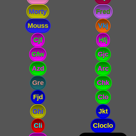
Morty
Fred
Mouss
Vkj
Cjf
Hfj
Gfw
Gjc
Azd
Arc
Gre
Chk
Fjd
Clo
Ghi
Jkt
Cli
Cloclo