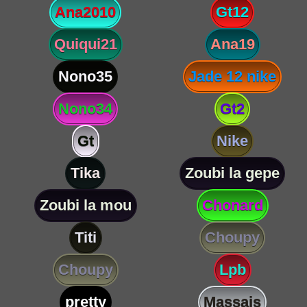
Ana2010
Gt12
Quiqui21
Ana19
Nono35
Jade 12 nike
Nono34
Gt2
Gt
Nike
Tika
Zoubi la gepe
Zoubi la mou
Chonard
Titi
Choupy
Choupy
Lpb
pretty
Massais