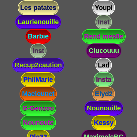
Les patates
Youpi
Laurienouille
Inst
Barbie
Rend mes8e
Inst
Ciucouuu
Recup2caution
Lad
PhilMarie
Insta
Maelounet
Elyd2
G-Genzoo
Nounouille
Nounoute
Kessy
Plg33
MaximeleBG