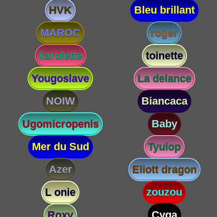
HVK
Bleu brillant
MAROC
roger
karolette
toinette
Yougoslave
La delance
NOIW
Biancaca
Ugomicropenis
Baby
Mer du Sud
Tyuiop
Azer
Eliott dragon
L onie
zouzou
Roxy
Cyga