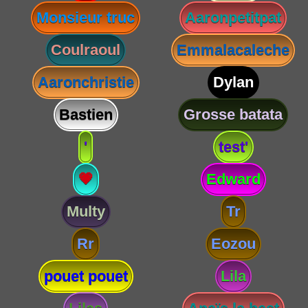
Monsieur truc
Aaronpetitpat
Coulraoul
Emmalacaleche
Aaronchristie
Dylan
Bastien
Grosse batata
'
test'
💗
Edward
Multy
Tr
Rr
Eozou
pouet pouet
Lila