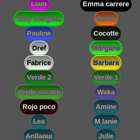
Liam
Emma carrere
Tony merguez
Kevin
Pauline
Cocotte
Dref
Morgane
Fabrice
Barbara
Verde 2
Verde 1
Verde oscuro
Waka
Rojo poco
Amine
Lea
M lanie
Anllaoui
Julie