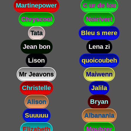
Martinepower
C ur de lou
Chryscool
Noir/vert
Tata
Bleu s mere
Jean bon
Lena zi
Lison
quoicoubeh
Mr Jeavons
Maiwenn
Christelle
Jalila
Alison
Bryan
Suuuuu
Albanania
Elizabeth
Moubzer