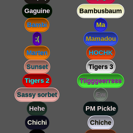
Gaguine
Bambusbaum
Bambi
Ma
;(
Mamadou
Marten
HOCHK
Sunset
Tigers 3
Tigers 2
Tiigggeerrsss
Sassy sorbet
Ew
Hehe
PM Pickle
Chichi
Chiche