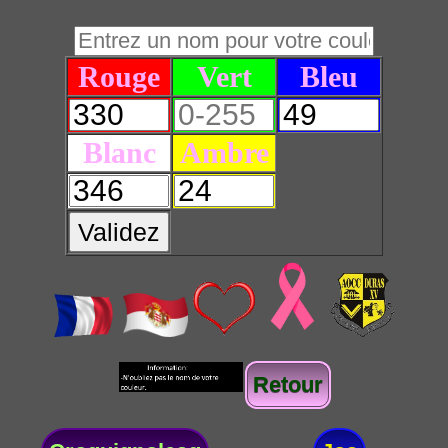
Rouge
Vert
Bleu
Blanc
Ambre
Validez
Retour