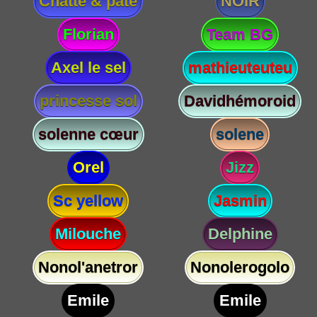
Chatte & paté
NOIR
Florian
Team BG
Axel le sel
mathieuteuteu
princesse sol
Davidhémoroid
solenne cœur
solene
Orel
Jizz
Sc yellow
Jasmin
Milouche
Delphine
Nonol'anetror
Nonolerogolo
Emile
Emile