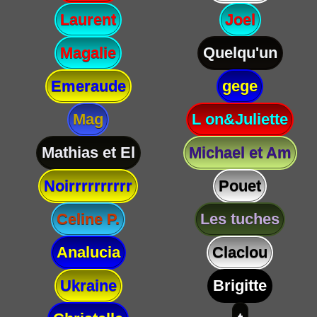
Laurent
Joel
Magalie
Quelqu'un
Emeraude
gege
Mag
L on&Juliette
Mathias et El
Michael et Am
Noirrrrrrrrrr
Pouet
Celine P.
Les tuches
Analucia
Claclou
Ukraine
Brigitte