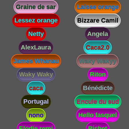
Graine de sar
Laisse orange
Lessez orange
Bizzare Camil
Netty
Angela
AlexLaura
Caca2.0
James Whanau
Waky Wakyy
Waky Waky
Riton
caca
Bénédicte
Portugal
Encule du sud
nono
Hello fasquel
Elodie remi
Richet