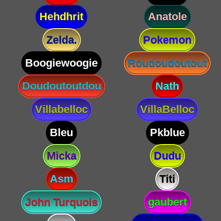
Hehdhrit
Anatole
Zelda.
Pokemon
Boogiewoogie
Roudoudoutout
Doudoutoutdou
Nath
Villabelloc
VillaBelloc
Bleu
Pkblue
Micka
Dudu
Asm
Titi
John Turquois
gaubert