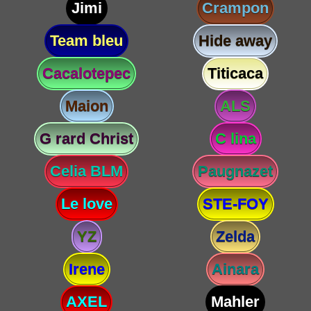
Jimi
Crampon
Team bleu
Hide away
Cacalotepec
Titicaca
Maion
ALS
G rard Christ
C lina
Celia BLM
Paugnazet
Le love
STE-FOY
YZ
Zelda
Irene
Ainara
AXEL
Mahler