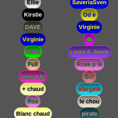
Ellie
SaveriaSven
Kirstie
Od e
DAVE
Virginie
Virginie
45
Dave
Laura & Jamie
Full
Rose p le
rose p le
Bof
+ chaud
stargate
Ros
le chou
Blanc chaud
pirate