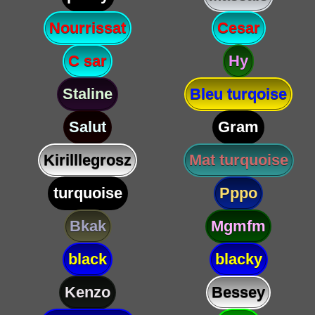
Nourrissat
Cesar
C sar
Hy
Staline
Bleu turqoise
Salut
Gram
Kirilllegrosz
Mat turquoise
turquoise
Pppo
Bkak
Mgmfm
black
blacky
Kenzo
Bessey