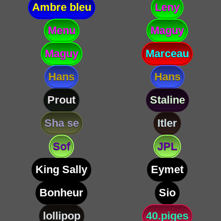
Ambre bleu
Leny
Menu
Maguy
Maguy
Marceau
Hans
Hans
Prout
Staline
Sha se
Itler
Sof
JPL
King Sally
Eymet
Bonheur
Sio
lollipop
40.piges