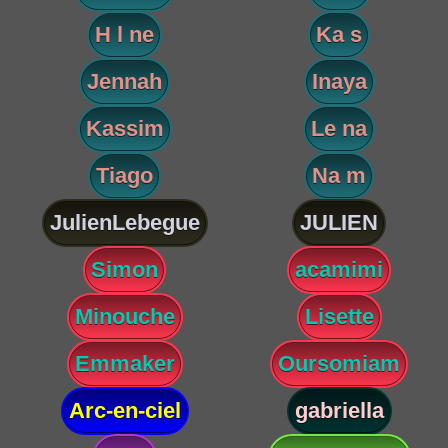
H l ne
Ka s
Jennah
Inaya
Kassim
Le na
Tiago
Na m
JulienLebegue
JULIEN
Simon
acamimi
Minouche
Lisette
Emmaker
Oursomiam
Arc-en-ciel
gabriella