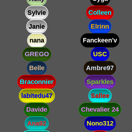
Sylvie
Colleen
Janie
Elrinn
nana
Fanckeen'v
GREGO
USC
Belle
Ambre97
Braconnier
Sparkles
labitedu47
Sallee
Davide
Chevalier 24
Ana92
Nono312