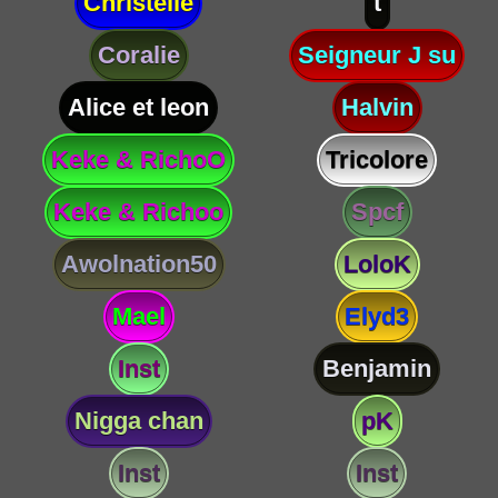
Christelle
t
Coralie
Seigneur J su
Alice et leon
Halvin
Keke & RichoO
Tricolore
Keke & Richoo
Spcf
Awolnation50
LoloK
Mael
Elyd3
Inst
Benjamin
Nigga chan
pK
Inst
Inst