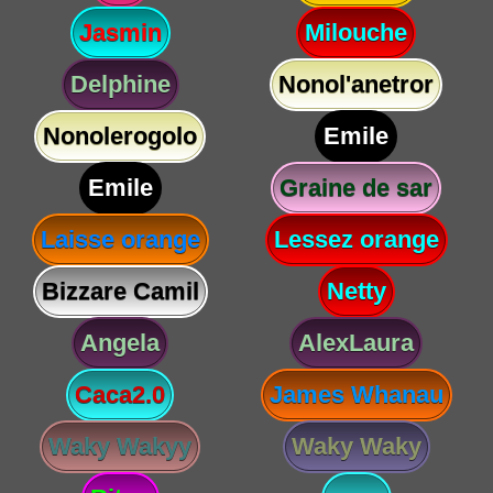
Jasmin
Milouche
Delphine
Nonol'anetror
Nonolerogolo
Emile
Emile
Graine de sar
Laisse orange
Lessez orange
Bizzare Camil
Netty
Angela
AlexLaura
Caca2.0
James Whanau
Waky Wakyy
Waky Waky