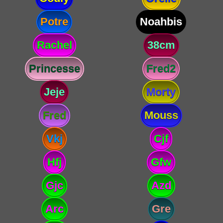
Potre
Noahbis
Rachel
38cm
Princesse
Fred2
Jeje
Morty
Fred
Mouss
Vkj
Cjf
Hfj
Gfw
Gjc
Azd
Arc
Gre