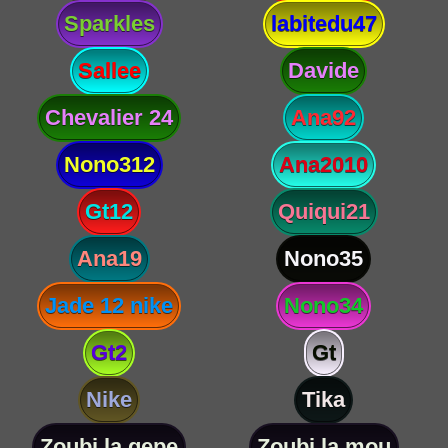
Sparkles
labitedu47
Sallee
Davide
Chevalier 24
Ana92
Nono312
Ana2010
Gt12
Quiqui21
Ana19
Nono35
Jade 12 nike
Nono34
Gt2
Gt
Nike
Tika
Zoubi la gepe
Zoubi la mou