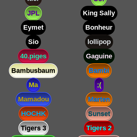
JPL
King Sally
Eymet
Bonheur
Sio
lollipop
40.piges
Gaguine
Bambusbaum
Bambi
Ma
;(
Mamadou
Marten
HOCHK
Sunset
Tigers 3
Tigers 2