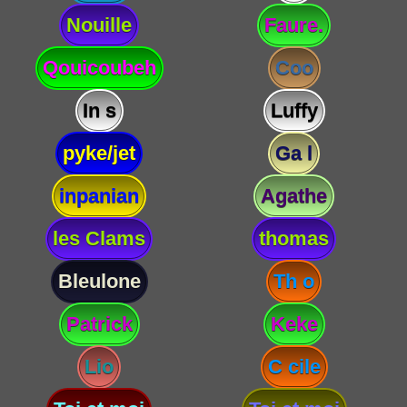
Nouille
Faure.
Qouicoubeh
Coo
In s
Luffy
pyke/jet
Ga l
inpanian
Agathe
les Clams
thomas
Bleulone
Th o
Patrick
Keke
Lio
C cile