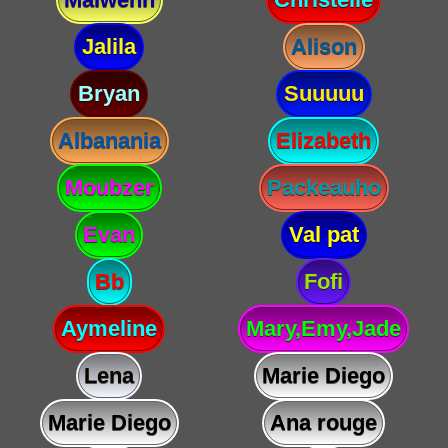
Jalila
Alison
Bryan
Suuuuu
Albanania
Elizabeth
Moubzer
Packeauho
Evan
Val pat
Bb
Fofi
Aymeline
Mary,Emy,Jade
Lena
Marie Diego
Marie Diego
Ana rouge