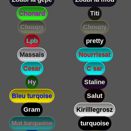
Chonard
Titi
Choupy
Choupy
Lpb
pretty
Massais
Nourrissat
Cesar
C sar
Hy
Staline
Bleu turqoise
Salut
Gram
Kirilllegrosz
Mat turquoise
turquoise