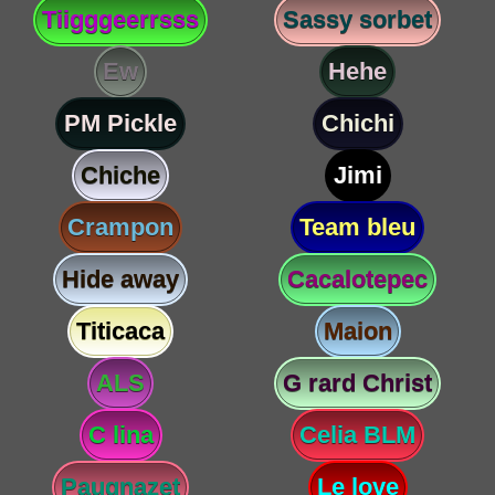
Tiigggeerrsss
Sassy sorbet
Ew
Hehe
PM Pickle
Chichi
Chiche
Jimi
Crampon
Team bleu
Hide away
Cacalotepec
Titicaca
Maion
ALS
G rard Christ
C lina
Celia BLM
Paugnazet
Le love