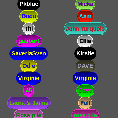
Pkblue
Micka
Dudu
Asm
Titi
John Turquois
gaubert
Ellie
SaveriaSven
Kirstie
Od e
DAVE
Virginie
Virginie
45
Dave
Laura & Jamie
Full
Rose p le
rose p le