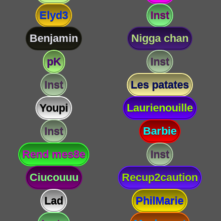
Elyd3
Inst
Benjamin
Nigga chan
pK
Inst
Inst
Les patates
Youpi
Laurienouille
Inst
Barbie
Rend mes8e
Inst
Ciucouuu
Recup2caution
Lad
PhilMarie