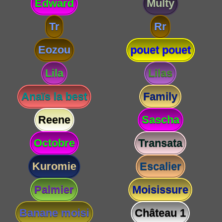
Edward
Multy
Tr
Rr
Eozou
pouet pouet
Lila
Lilas
Anaïs la best
Family
Reene
Sascha
Octobre
Transata
Kuromie
Escalier
Palmier
Moisissure
Banane moisi
Château 1