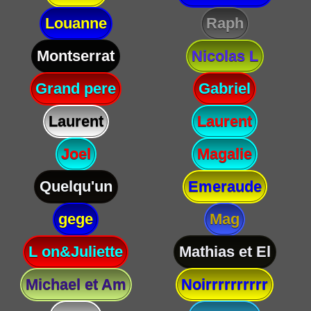
Louanne
Raph
Montserrat
Nicolas L
Grand pere
Gabriel
Laurent
Laurent
Joel
Magalie
Quelqu'un
Emeraude
gege
Mag
L on&Juliette
Mathias et El
Michael et Am
Noirrrrrrrrrr