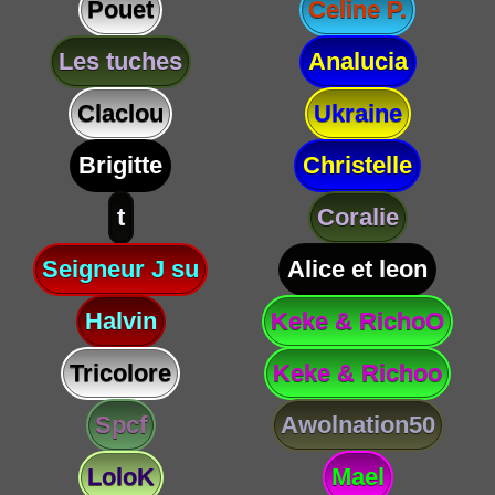
Pouet
Celine P.
Les tuches
Analucia
Claclou
Ukraine
Brigitte
Christelle
t
Coralie
Seigneur J su
Alice et leon
Halvin
Keke & RichoO
Tricolore
Keke & Richoo
Spcf
Awolnation50
LoloK
Mael