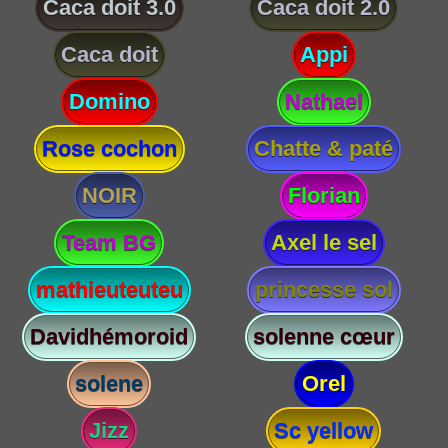
Caca doit 3.0
Caca doit 2.0
Caca doit
Appi
Domino
Nathael
Rose cochon
Chatte & paté
NOIR
Florian
Team BG
Axel le sel
mathieuteuteu
princesse sol
Davidhémoroid
solenne cœur
solene
Orel
Jizz
Sc yellow