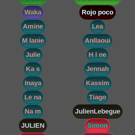
Waka
Rojo poco
Amine
Lea
M lanie
Anllaoui
Julie
H l ne
Ka s
Jennah
Inaya
Kassim
Le na
Tiago
Na m
JulienLebegue
JULIEN
Simon