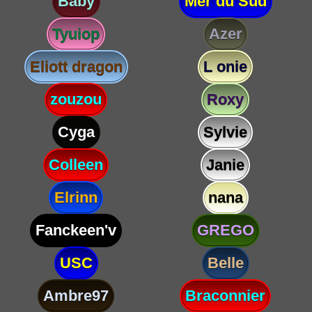
Baby
Mer du Sud
Tyuiop
Azer
Eliott dragon
L onie
zouzou
Roxy
Cyga
Sylvie
Colleen
Janie
Elrinn
nana
Fanckeen'v
GREGO
USC
Belle
Ambre97
Braconnier