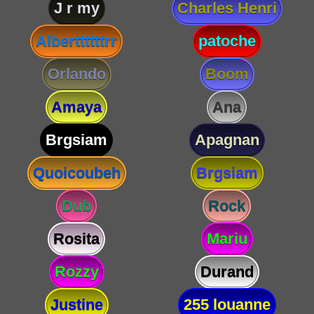
J r my
Charles Henri
Alberttttttrr
patoche
Orlando
Boom
Amaya
Ana
Brgsiam
Apagnan
Quoicoubeh
Brgsiam
Dub
Rock
Rosita
Mariu
Rozzy
Durand
Justine
255 louanne