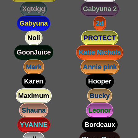
Xgtdgg
Gabyuna 2
Gabyuna
2d
Noli
PROTECT
GoonJuice
Katie Nichols
Mark
Annie pink
Karen
Hooper
Maximum
Bucky
Shauna
Leonor
YVANNE
Bordeaux