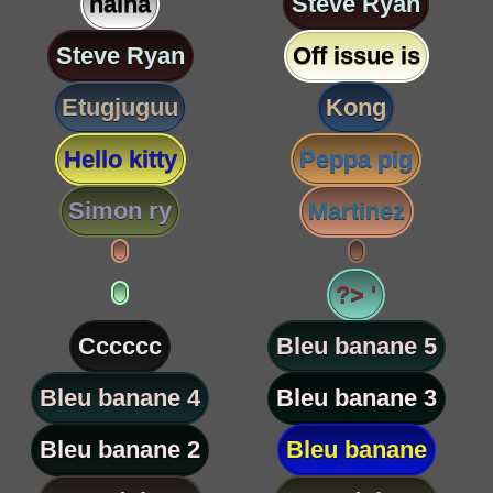
nalha
Steve Ryan
Steve Ryan
Off issue is
Etugjuguu
Kong
Hello kitty
Peppa pig
Simon ry
Martinez
?> '
Cccccc
Bleu banane 5
Bleu banane 4
Bleu banane 3
Bleu banane 2
Bleu banane