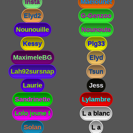
Insta
Maelounet
Elyd2
G-Genzoo
Nounouille
Nounoute
Kessy
Plg33
MaximeleBG
Elyd
Lah92sursnap
Tsun
Laurie
Jess
Sandrinette
Lylambre
Lolo jeune f
L a blanc
Solan
L a