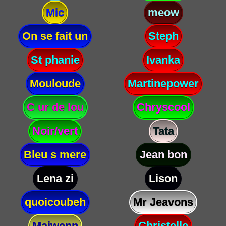
Mic
meow
On se fait un
Steph
St phanie
Ivanka
Mouloude
Martinepower
C ur de lou
Chryscool
Noir/vert
Tata
Bleu s mere
Jean bon
Lena zi
Lison
quoicoubeh
Mr Jeavons
Maiwenn
Christelle