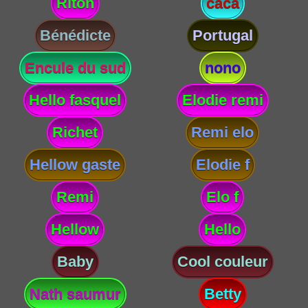
Riton
caca
Bénédicte
Portugal
Encule du sud
nono
Hello fasquel
Elodie remi
Richet
Remi elo
Hellow gaste
Elodie f
Remi
Elo f
Hellow
Hello
Baby
Cool couleur
Nath saumur
Betty