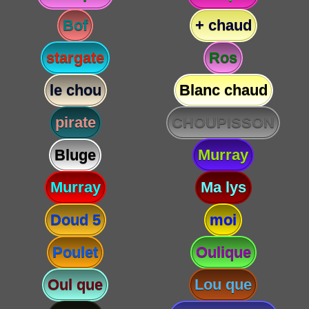
Bof
+ chaud
stargate
Ros
le chou
Blanc chaud
pirate
CHOUPISSON
Bluge
Murray
Murray
Ma lys
Doud 5
moi
Poulet
Oulique
Oul que
Lou que