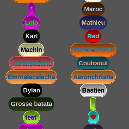
*
Maroc
Lolo
Mathieu
Karl
Red
Machin
Monsieur truc
Aaronpetitpat
Coulraoul
Emmalacaleche
Aaronchristie
Dylan
Bastien
Grosse batata
'
test'
💗