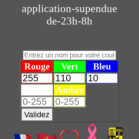
application-supendue
de-23h-8h
Rouge
Vert
Bleu
Blanc
Ambre
Validez