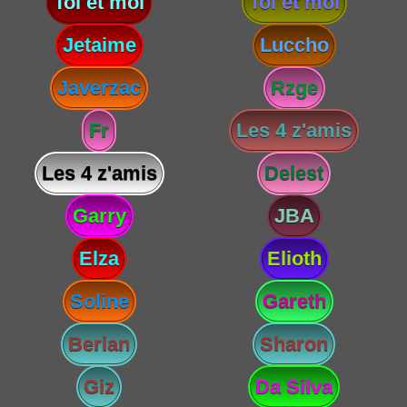
Toi et moi
Toi et moi
Jetaime
Luccho
Javerzac
Rzge
Fr
Les 4 z'amis
Les 4 z'amis
Delest
Garry
JBA
Elza
Elioth
Soline
Gareth
Berian
Sharon
Giz
Da Silva