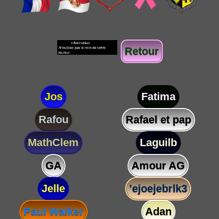
Retour
Jos
Fatima
Rafou
Rafael et pap
MathClem
Laguilb
GA
Amour AG
Jelle
’ejoejebrlk3
Paul Walker
Adan