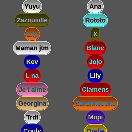
Yuyu
Ana
Zazouiiille
Rototo
Lily
X
Maman jtm
Blanc
Kev
Jojo
L na
Lily
Je t aime
Clamens
Georgina
Sarahnouche
Trdt
Mopi
Couly
Orelie