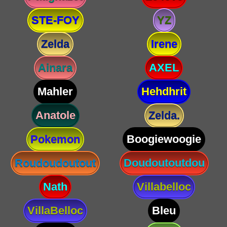
STE-FOY
YZ
Zelda
Irene
Ainara
AXEL
Mahler
Hehdhrit
Anatole
Zelda.
Pokemon
Boogiewoogie
Roudoudoutout
Doudoutoutdou
Nath
Villabelloc
VillaBelloc
Bleu