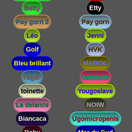
Betty
Etty
Pay gorn 2
Pay gorn
Léo
Jenni
Golf
HVK
Bleu brillant
MAROC
roger
karolette
toinette
Yougoslave
La delance
NOIW
Biancaca
Ugomicropenis