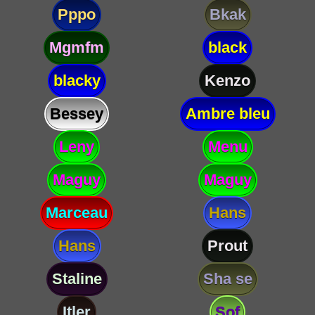
Pppo
Bkak
Mgmfm
black
blacky
Kenzo
Bessey
Ambre bleu
Leny
Menu
Maguy
Maguy
Marceau
Hans
Hans
Prout
Staline
Sha se
Itler
Sof