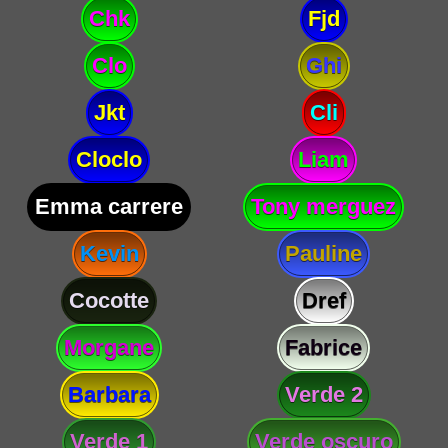
Chk
Fjd
Clo
Ghi
Jkt
Cli
Cloclo
Liam
Emma carrere
Tony merguez
Kevin
Pauline
Cocotte
Dref
Morgane
Fabrice
Barbara
Verde 2
Verde 1
Verde oscuro