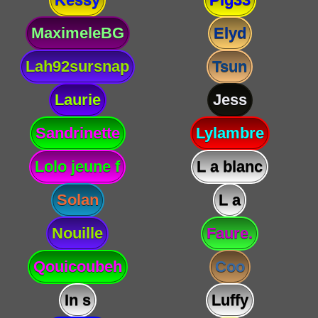
MaximeleBG
Elyd
Lah92sursnap
Tsun
Laurie
Jess
Sandrinette
Lylambre
Lolo jeune f
L a blanc
Solan
L a
Nouille
Faure.
Qouicoubeh
Coo
In s
Luffy