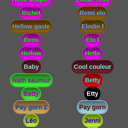
Richet
Remi elo
Hellow gaste
Elodie f
Remi
Elo f
Hellow
Hello
Baby
Cool couleur
Nath saumur
Betty
Betty
Etty
Pay gorn 2
Pay gorn
Léo
Jenni