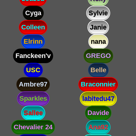
Cyga
Sylvie
Colleen
Janie
Elrinn
nana
Fanckeen'v
GREGO
USC
Belle
Ambre97
Braconnier
Sparkles
labitedu47
Sallee
Davide
Chevalier 24
Ana92