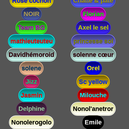
Rose cochon
Chatte & paté
NOIR
Florian
Team BG
Axel le sel
mathieuteuteu
princesse sol
Davidhémoroid
solenne cœur
solene
Orel
Jizz
Sc yellow
Jasmin
Milouche
Delphine
Nonol'anetror
Nonolerogolo
Emile