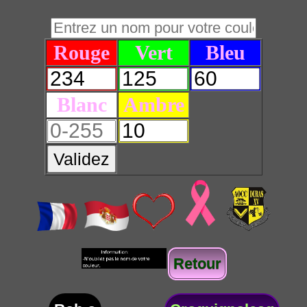
Rouge
Vert
Bleu
Blanc
Ambre
Validez
Retour