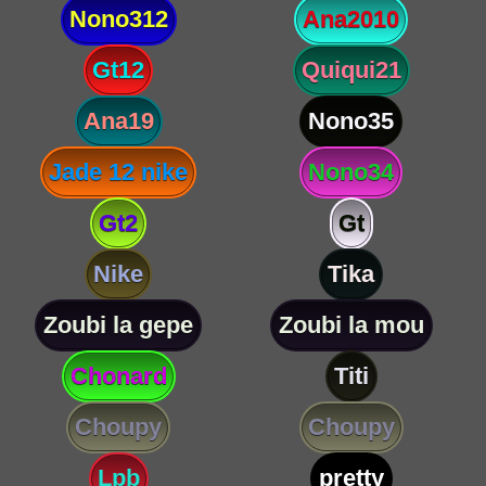
Nono312
Ana2010
Gt12
Quiqui21
Ana19
Nono35
Jade 12 nike
Nono34
Gt2
Gt
Nike
Tika
Zoubi la gepe
Zoubi la mou
Chonard
Titi
Choupy
Choupy
Lpb
pretty