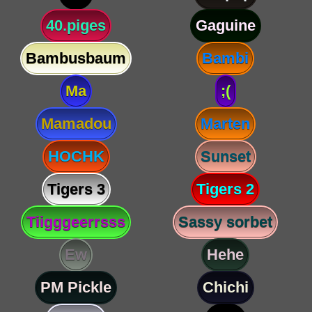
40.piges
Gaguine
Bambusbaum
Bambi
Ma
;(
Mamadou
Marten
HOCHK
Sunset
Tigers 3
Tigers 2
Tiigggeerrsss
Sassy sorbet
Ew
Hehe
PM Pickle
Chichi