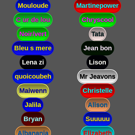
Mouloude
Martinepower
C ur de lou
Chryscool
Noir/vert
Tata
Bleu s mere
Jean bon
Lena zi
Lison
quoicoubeh
Mr Jeavons
Maiwenn
Christelle
Jalila
Alison
Bryan
Suuuuu
Albanania
Elizabeth