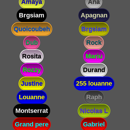
Amaya
Ana
Brgsiam
Apagnan
Quoicoubeh
Brgsiam
Dub
Rock
Rosita
Mariu
Rozzy
Durand
Justine
255 louanne
Louanne
Raph
Montserrat
Nicolas L
Grand pere
Gabriel