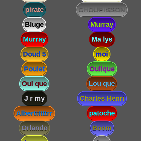
pirate
CHOUPISSON
Bluge
Murray
Murray
Ma lys
Doud 5
moi
Poulet
Oulique
Oul que
Lou que
J r my
Charles Henri
Alberttttttrr
patoche
Orlando
Boom