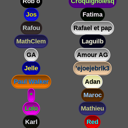
Rob o
Croquignolesq
Jos
Fatima
Rafou
Rafael et pap
MathClem
Laguilb
GA
Amour AG
Jelle
’ejoejebrlk3
Paul Walker
Adan
*
Maroc
Lolo
Mathieu
Karl
Red