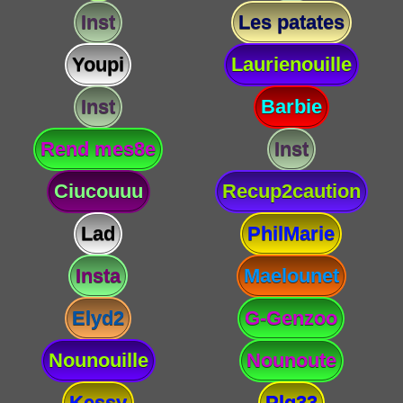
Inst
Les patates
Youpi
Laurienouille
Inst
Barbie
Rend mes8e
Inst
Ciucouuu
Recup2caution
Lad
PhilMarie
Insta
Maelounet
Elyd2
G-Genzoo
Nounouille
Nounoute
Kessy
Plg33