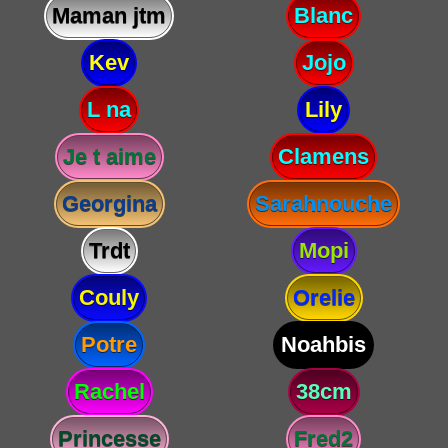
Maman jtm
Blanc
Kev
Jojo
L na
Lily
Je t aime
Clamens
Georgina
Sarahnouche
Trdt
Mopi
Couly
Orelie
Potre
Noahbis
Rachel
38cm
Princesse
Fred2