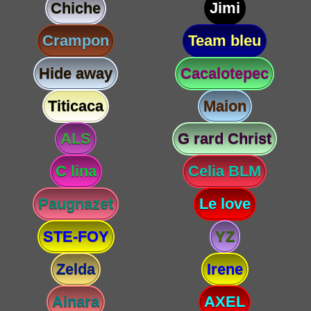
Chiche
Jimi
Crampon
Team bleu
Hide away
Cacalotepec
Titicaca
Maion
ALS
G rard Christ
C lina
Celia BLM
Paugnazet
Le love
STE-FOY
YZ
Zelda
Irene
Ainara
AXEL