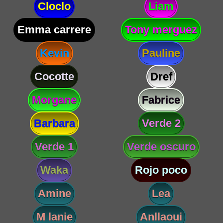
Cloclo
Liam
Emma carrere
Tony merguez
Kevin
Pauline
Cocotte
Dref
Morgane
Fabrice
Barbara
Verde 2
Verde 1
Verde oscuro
Waka
Rojo poco
Amine
Lea
M lanie
Anllaoui