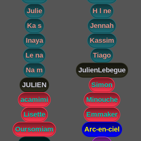
Julie
H l ne
Ka s
Jennah
Inaya
Kassim
Le na
Tiago
Na m
JulienLebegue
JULIEN
Simon
acamimi
Minouche
Lisette
Emmaker
Oursomiam
Arc-en-ciel