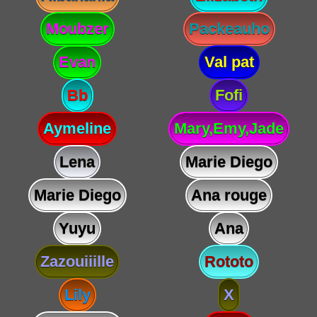
Moubzer
Packeauho
Evan
Val pat
Bb
Fofi
Aymeline
Mary,Emy,Jade
Lena
Marie Diego
Marie Diego
Ana rouge
Yuyu
Ana
Zazouiiille
Rototo
Lily
X