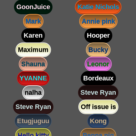
GoonJuice
Katie Nichols
Mark
Annie pink
Karen
Hooper
Maximum
Bucky
Shauna
Leonor
YVANNE
Bordeaux
nalha
Steve Ryan
Steve Ryan
Off issue is
Etugjuguu
Kong
Hello kitty
Peppa pig