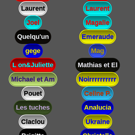
Laurent
Laurent
Joel
Magalie
Quelqu'un
Emeraude
gege
Mag
L on&Juliette
Mathias et El
Michael et Am
Noirrrrrrrrrr
Pouet
Celine P.
Les tuches
Analucia
Claclou
Ukraine