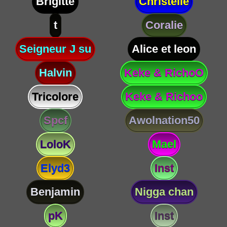
Brigitte
Christelle
t
Coralie
Seigneur J su
Alice et leon
Halvin
Keke & RichoO
Tricolore
Keke & Richoo
Spcf
Awolnation50
LoloK
Mael
Elyd3
Inst
Benjamin
Nigga chan
pK
Inst