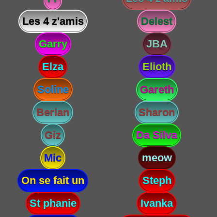
Les 4 z'amis
Delest
Garry
JBA
Elza
Elioth
Soline
Gareth
Berian
Sharon
Giz
Da Silva
Mic
meow
On se fait un
Steph
St phanie
Ivanka