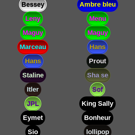
Bessey
Ambre bleu
Leny
Menu
Maguy
Maguy
Marceau
Hans
Hans
Prout
Staline
Sha se
Itler
Sof
JPL
King Sally
Eymet
Bonheur
Sio
lollipop