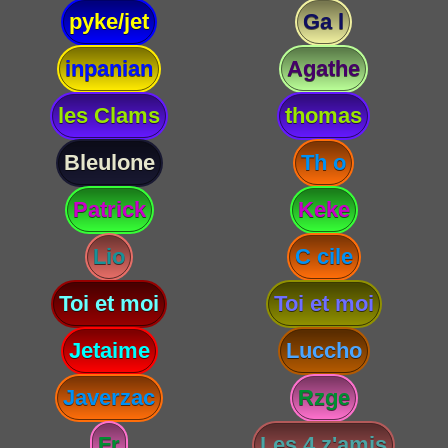
pyke/jet
Ga l
inpanian
Agathe
les Clams
thomas
Bleulone
Th o
Patrick
Keke
Lio
C cile
Toi et moi
Toi et moi
Jetaime
Luccho
Javerzac
Rzge
Fr
Les 4 z'amis