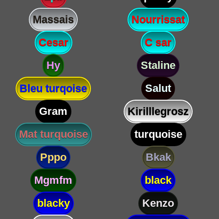
Massais
Nourrissat
Cesar
C sar
Hy
Staline
Bleu turqoise
Salut
Gram
Kirilllegrosz
Mat turquoise
turquoise
Pppo
Bkak
Mgmfm
black
blacky
Kenzo