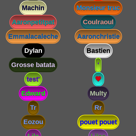
Machin
Monsieur truc
Aaronpetitpat
Coulraoul
Emmalacaleche
Aaronchristie
Dylan
Bastien
Grosse batata
'
test'
💗
Edward
Multy
Tr
Rr
Eozou
pouet pouet