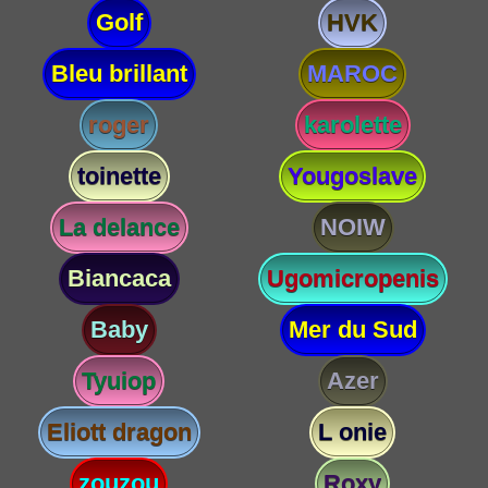
Golf
HVK
Bleu brillant
MAROC
roger
karolette
toinette
Yougoslave
La delance
NOIW
Biancaca
Ugomicropenis
Baby
Mer du Sud
Tyuiop
Azer
Eliott dragon
L onie
zouzou
Roxy