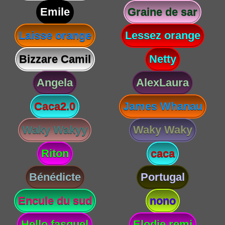
Emile
Graine de sar
Laisse orange
Lessez orange
Bizzare Camil
Netty
Angela
AlexLaura
Caca2.0
James Whanau
Waky Wakyy
Waky Waky
Riton
caca
Bénédicte
Portugal
Encule du sud
nono
Hello fasquel
Elodie remi