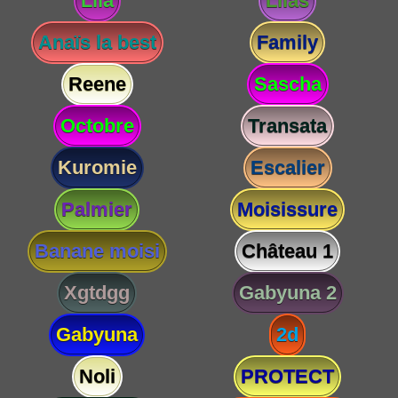
Lila
Lilas
Anaïs la best
Family
Reene
Sascha
Octobre
Transata
Kuromie
Escalier
Palmier
Moisissure
Banane moisi
Château 1
Xgtdgg
Gabyuna 2
Gabyuna
2d
Noli
PROTECT