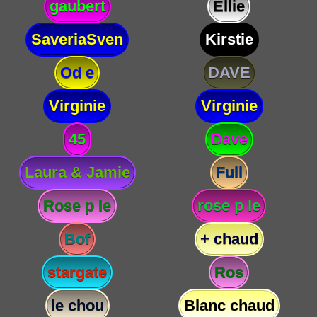
gaubert
Ellie
SaveriaSven
Kirstie
Od e
DAVE
Virginie
Virginie
45
Dave
Laura & Jamie
Full
Rose p le
rose p le
Bof
+ chaud
stargate
Ros
le chou
Blanc chaud