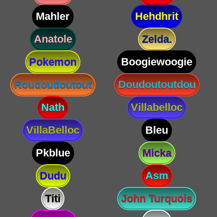
Mahler
Hehdhrit
Anatole
Zelda.
Pokemon
Boogiewoogie
Roudoudoutout
Doudoutoutdou
Nath
Villabelloc
VillaBelloc
Bleu
Pkblue
Micka
Dudu
Asm
Titi
John Turquois