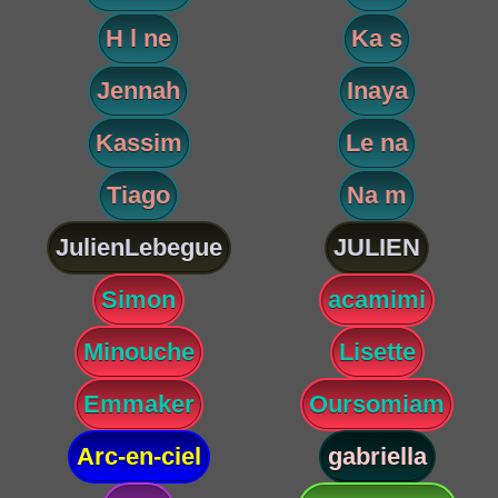
H l ne
Ka s
Jennah
Inaya
Kassim
Le na
Tiago
Na m
JulienLebegue
JULIEN
Simon
acamimi
Minouche
Lisette
Emmaker
Oursomiam
Arc-en-ciel
gabriella