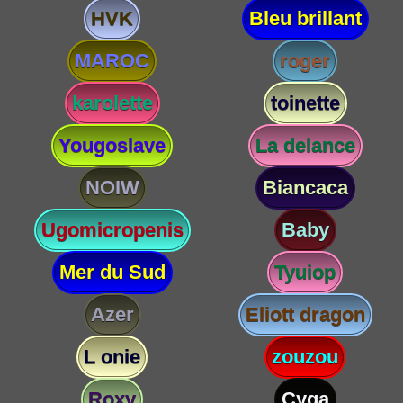
HVK
Bleu brillant
MAROC
roger
karolette
toinette
Yougoslave
La delance
NOIW
Biancaca
Ugomicropenis
Baby
Mer du Sud
Tyuiop
Azer
Eliott dragon
L onie
zouzou
Roxy
Cyga