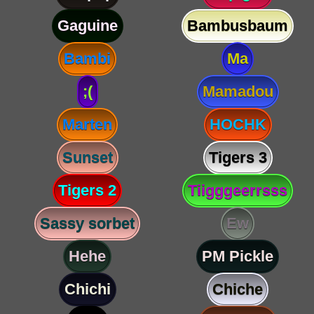
Gaguine
Bambusbaum
Bambi
Ma
;(
Mamadou
Marten
HOCHK
Sunset
Tigers 3
Tigers 2
Tiigggeerrsss
Sassy sorbet
Ew
Hehe
PM Pickle
Chichi
Chiche