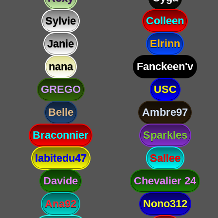
Sylvie
Colleen
Janie
Elrinn
nana
Fanckeen'v
GREGO
USC
Belle
Ambre97
Braconnier
Sparkles
labitedu47
Sallee
Davide
Chevalier 24
Ana92
Nono312