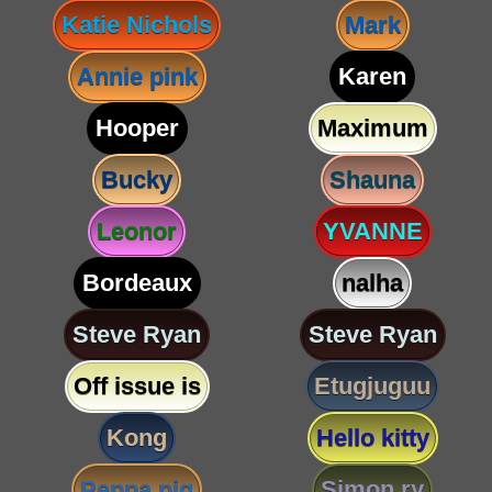
Katie Nichols
Mark
Annie pink
Karen
Hooper
Maximum
Bucky
Shauna
Leonor
YVANNE
Bordeaux
nalha
Steve Ryan
Steve Ryan
Off issue is
Etugjuguu
Kong
Hello kitty
Peppa pig
Simon ry