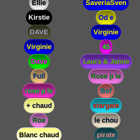
Ellie
SaveriaSven
Kirstie
Od e
DAVE
Virginie
Virginie
45
Dave
Laura & Jamie
Full
Rose p le
rose p le
Bof
+ chaud
stargate
Ros
le chou
Blanc chaud
pirate