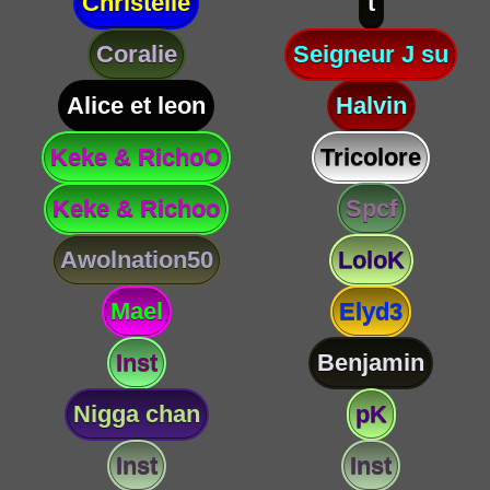
Christelle
t
Coralie
Seigneur J su
Alice et leon
Halvin
Keke & RichoO
Tricolore
Keke & Richoo
Spcf
Awolnation50
LoloK
Mael
Elyd3
Inst
Benjamin
Nigga chan
pK
Inst
Inst