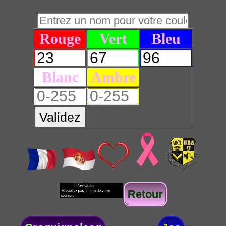
Rouge
Vert
Bleu
Blanc
Ambre
Validez
Retour