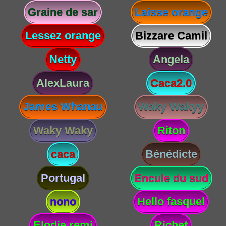
Graine de sar
Laisse orange
Lessez orange
Bizzare Camil
Netty
Angela
AlexLaura
Caca2.0
James Whanau
Waky Wakyy
Waky Waky
Riton
caca
Bénédicte
Portugal
Encule du sud
nono
Hello fasquel
Elodie remi
Richet