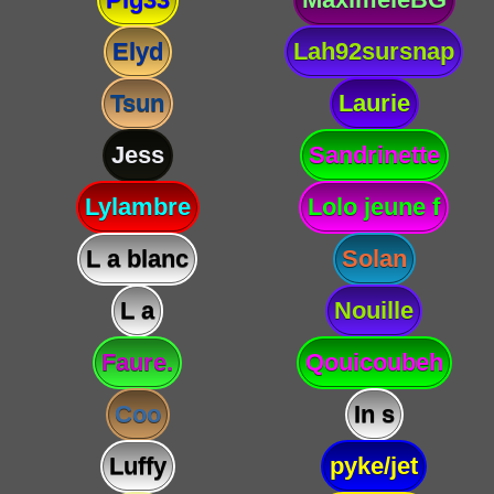
Elyd
Lah92sursnap
Tsun
Laurie
Jess
Sandrinette
Lylambre
Lolo jeune f
L a blanc
Solan
L a
Nouille
Faure.
Qouicoubeh
Coo
In s
Luffy
pyke/jet