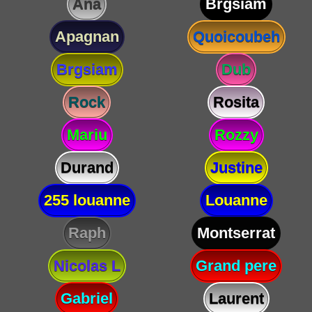
Ana
Brgsiam
Apagnan
Quoicoubeh
Brgsiam
Dub
Rock
Rosita
Mariu
Rozzy
Durand
Justine
255 louanne
Louanne
Raph
Montserrat
Nicolas L
Grand pere
Gabriel
Laurent