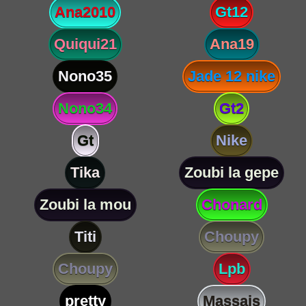
Ana2010
Gt12
Quiqui21
Ana19
Nono35
Jade 12 nike
Nono34
Gt2
Gt
Nike
Tika
Zoubi la gepe
Zoubi la mou
Chonard
Titi
Choupy
Choupy
Lpb
pretty
Massais