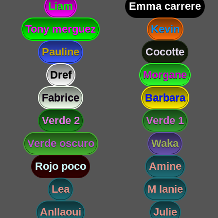
Liam
Emma carrere
Tony merguez
Kevin
Pauline
Cocotte
Dref
Morgane
Fabrice
Barbara
Verde 2
Verde 1
Verde oscuro
Waka
Rojo poco
Amine
Lea
M lanie
Anllaoui
Julie