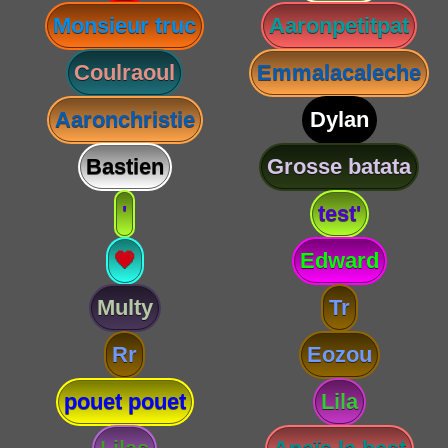
Monsieur truc
Aaronpetitpat
Coulraoul
Emmalacaleche
Aaronchristie
Dylan
Bastien
Grosse batata
'
test'
💗
Edward
Multy
Tr
Rr
Eozou
pouet pouet
Lila