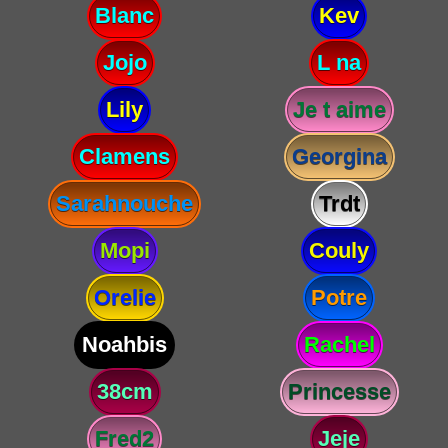
Blanc
Kev
Jojo
L na
Lily
Je t aime
Clamens
Georgina
Sarahnouche
Trdt
Mopi
Couly
Orelie
Potre
Noahbis
Rachel
38cm
Princesse
Fred2
Jeje