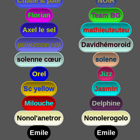
Chatte & paté
NOIR
Florian
Team BG
Axel le sel
mathieuteuteu
princesse sol
Davidhémoroid
solenne cœur
solene
Orel
Jizz
Sc yellow
Jasmin
Milouche
Delphine
Nonol'anetror
Nonolerogolo
Emile
Emile