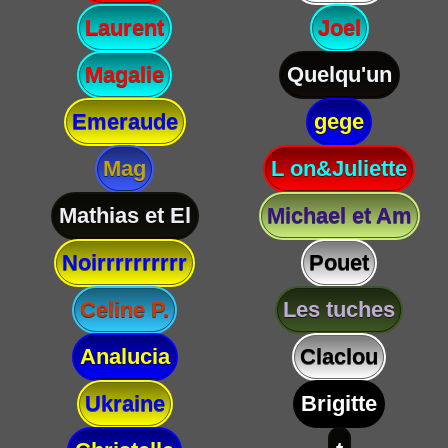
Laurent
Joel
Magalie
Quelqu'un
Emeraude
gege
Mag
L on&Juliette
Mathias et El
Michael et Am
Noirrrrrrrrrr
Pouet
Celine P.
Les tuches
Analucia
Claclou
Ukraine
Brigitte