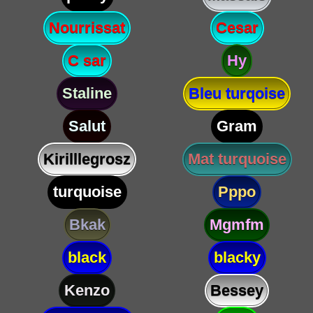
Nourrissat
Cesar
C sar
Hy
Staline
Bleu turqoise
Salut
Gram
Kirilllegrosz
Mat turquoise
turquoise
Pppo
Bkak
Mgmfm
black
blacky
Kenzo
Bessey