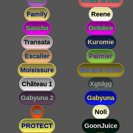
Lilas
Anaïs la best
Family
Reene
Sascha
Octobre
Transata
Kuromie
Escalier
Palmier
Moisissure
Banane moisi
Château 1
Xgtdgg
Gabyuna 2
Gabyuna
2d
Noli
PROTECT
GoonJuice