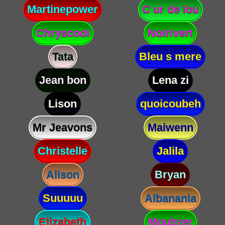
Martinepower
C ur de lou
Chryscool
Noir/vert
Tata
Bleu s mere
Jean bon
Lena zi
Lison
quoicoubeh
Mr Jeavons
Maiwenn
Christelle
Jalila
Alison
Bryan
Suuuuu
Albanania
Elizabeth
Moubzer