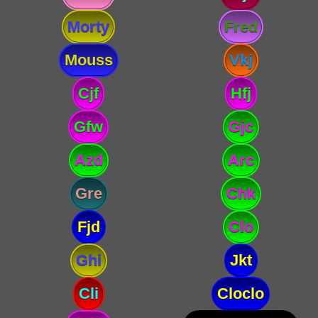
Morty
Fred
Mouss
Vkj
Cjf
Hfj
Gfw
Gjc
Azd
Arc
Gre
Chk
Fjd
Clo
Ghi
Jkt
Cli
Cloclo