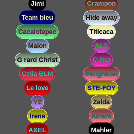
Jimi
Crampon
Team bleu
Hide away
Cacalotepec
Titicaca
Maion
ALS
G rard Christ
C lina
Celia BLM
Paugnazet
Le love
STE-FOY
YZ
Zelda
Irene
Ainara
AXEL
Mahler