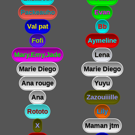
Packeauho
Evan
Val pat
Bb
Fofi
Aymeline
Mary,Emy,Jade
Lena
Marie Diego
Marie Diego
Ana rouge
Yuyu
Ana
Zazouiiille
Rototo
Lily
X
Maman jtm