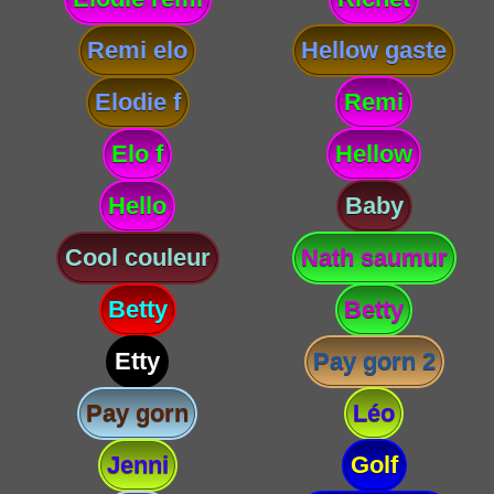
Remi elo
Hellow gaste
Elodie f
Remi
Elo f
Hellow
Hello
Baby
Cool couleur
Nath saumur
Betty
Betty
Etty
Pay gorn 2
Pay gorn
Léo
Jenni
Golf