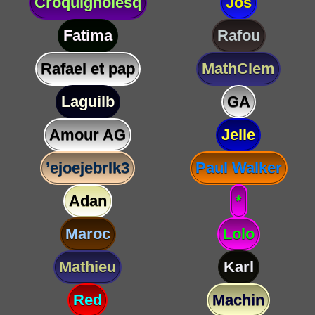
Croquignolesq
Jos
Fatima
Rafou
Rafael et pap
MathClem
Laguilb
GA
Amour AG
Jelle
’ejoejebrlk3
Paul Walker
Adan
*
Maroc
Lolo
Mathieu
Karl
Red
Machin