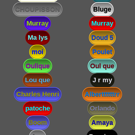
CHOUPISSON
Bluge
Murray
Murray
Ma lys
Doud 5
moi
Poulet
Oulique
Oul que
Lou que
J r my
Charles Henri
Alberttttttrr
patoche
Orlando
Boom
Amaya