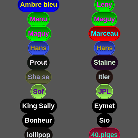
Ambre bleu
Leny
Menu
Maguy
Maguy
Marceau
Hans
Hans
Prout
Staline
Sha se
Itler
Sof
JPL
King Sally
Eymet
Bonheur
Sio
lollipop
40.piges