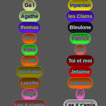
Ga l
inpanian
Agathe
les Clams
thomas
Bleulone
Th o
Patrick
Keke
Lio
C cile
Toi et moi
Toi et moi
Jetaime
Luccho
Javerzac
Rzge
Fr
Les 4 z'amis
Les 4 z'amis