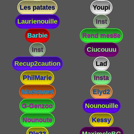
Les patates
Youpi
Laurienouille
Inst
Barbie
Rend mes8e
Inst
Ciucouuu
Recup2caution
Lad
PhilMarie
Insta
Maelounet
Elyd2
G-Genzoo
Nounouille
Nounoute
Kessy
Plg33
MaximeleBG