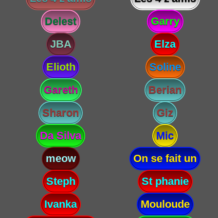
Delest
Garry
JBA
Elza
Elioth
Soline
Gareth
Berian
Sharon
Giz
Da Silva
Mic
meow
On se fait un
Steph
St phanie
Ivanka
Mouloude