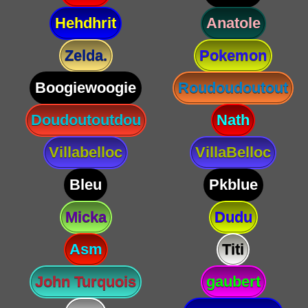
Hehdhrit
Anatole
Zelda.
Pokemon
Boogiewoogie
Roudoudoutout
Doudoutoutdou
Nath
Villabelloc
VillaBelloc
Bleu
Pkblue
Micka
Dudu
Asm
Titi
John Turquois
gaubert