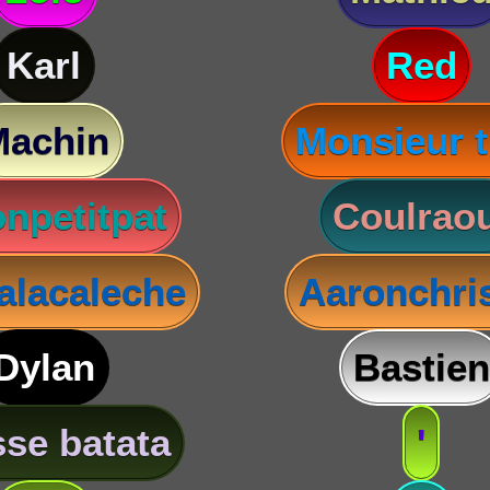
Karl
Red
Machin
Monsieur t
npetitpat
Coulraou
lacaleche
Aaronchris
Dylan
Bastien
se batata
'