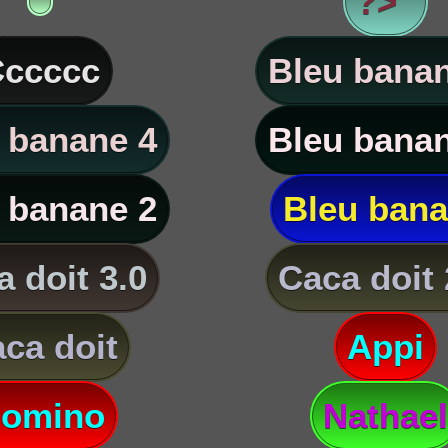
?> '
ccccc
Bleu banan
 banane 4
Bleu banan
 banane 2
Bleu ban
 doit 3.0
Caca doit 
ca doit
Appi
omino
Nathael