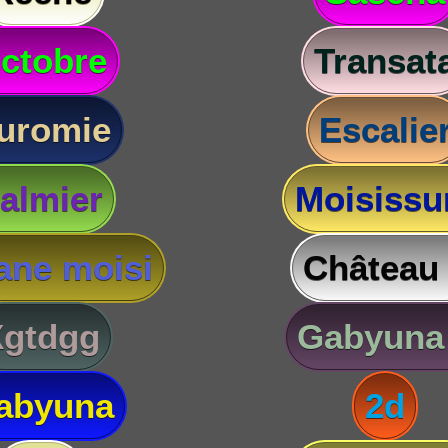
ctobre
Transat
uromie
Escalie
almier
Moisissu
ane moisi
Château
Xgtdgg
Gabyuna
abyuna
2d