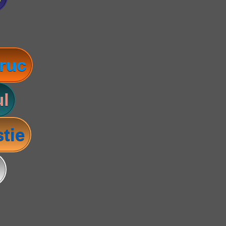
ruc
l
tie