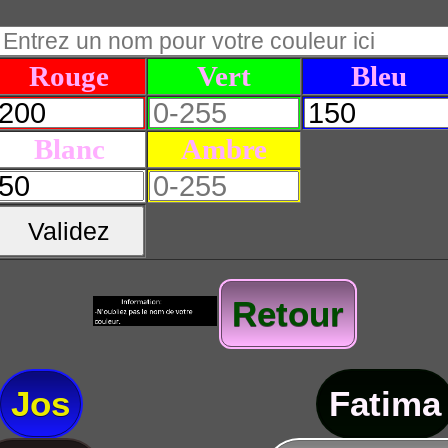
Rouge
Vert
Bleu
Blanc
Ambre
Validez
Retour
Jos
Fatima