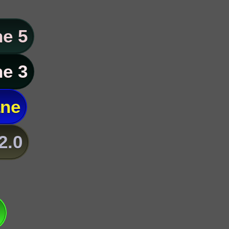
e 5
e 3
ane
2.0