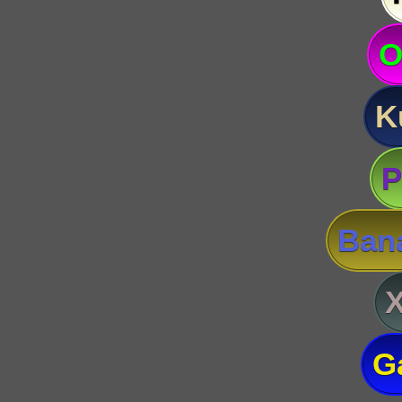
O
K
P
Ban
G