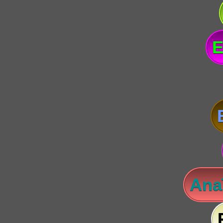
E
Anaï