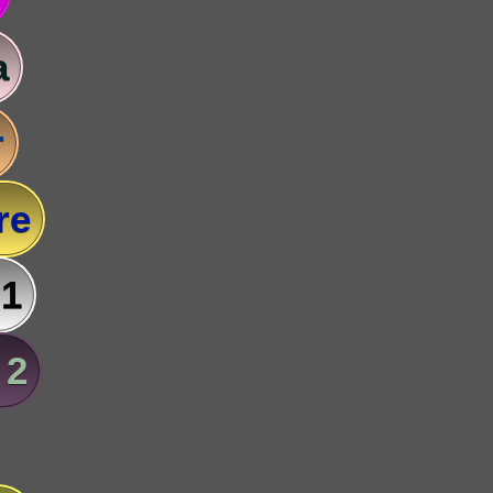
a
r
re
 1
 2