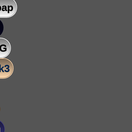
pap
AG
lk3
u