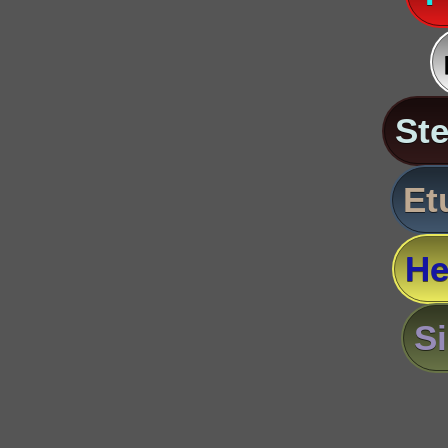
St
Et
He
S