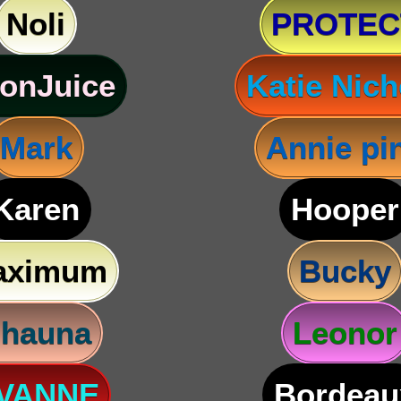
Noli
PROTEC
onJuice
Katie Nich
Mark
Annie pi
Karen
Hooper
aximum
Bucky
hauna
Leonor
VANNE
Bordeau