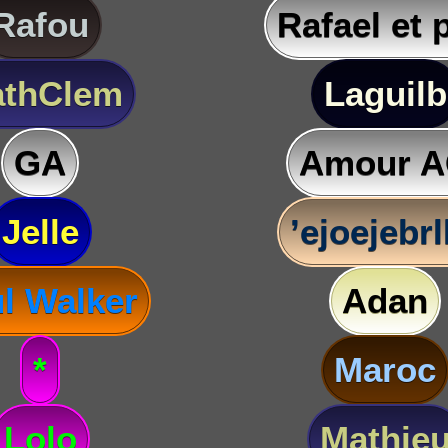
Rafou
Rafael et 
thClem
Laguilb
GA
Amour 
Jelle
’ejoejebr
l Walker
Adan
*
Maroc
Lolo
Mathie