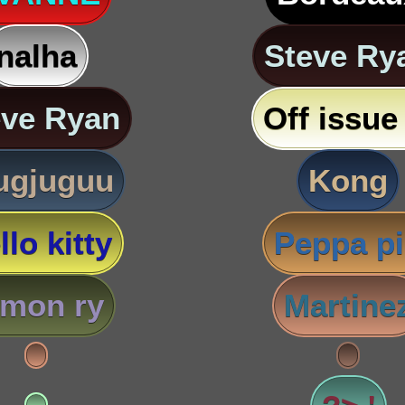
nalha
Steve Ry
eve Ryan
Off issue 
ugjuguu
Kong
llo kitty
Peppa p
imon ry
Martine