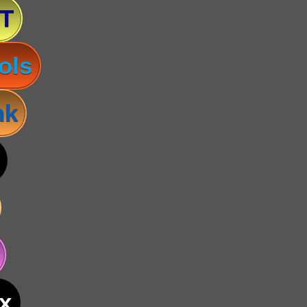
T
ols
nk
x