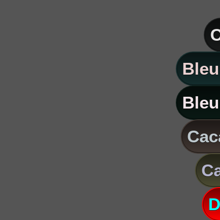
C
Bleu
Bleu
Caca
Ca
D