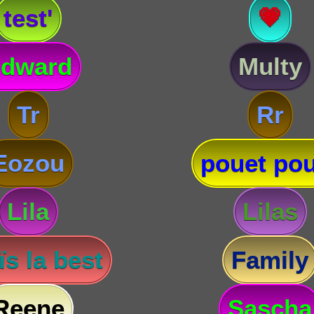
test'
💗
dward
Multy
Tr
Rr
Eozou
pouet pou
Lila
Lilas
s la best
Family
Reene
Sascha