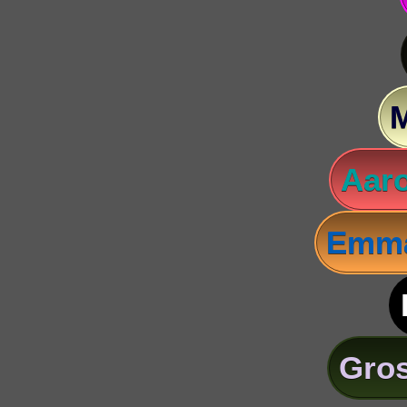
Aaro
Emma
Gros