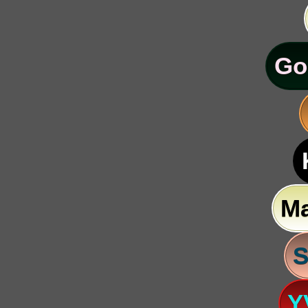
Go
M
S
Y