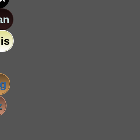
an
is
ig
z