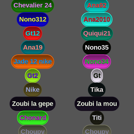
Chevalier 24
Ana92
Nono312
Ana2010
Gt12
Quiqui21
Ana19
Nono35
Jade 12 nike
Nono34
Gt2
Gt
Nike
Tika
Zoubi la gepe
Zoubi la mou
Chonard
Titi
Choupy
Choupy