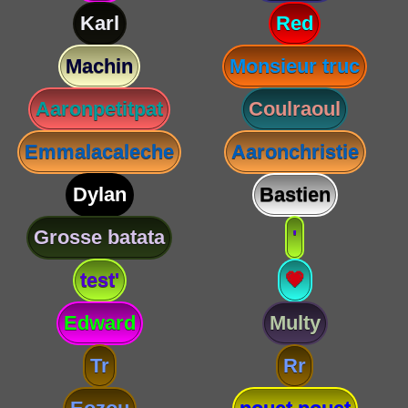
Karl
Red
Machin
Monsieur truc
Aaronpetitpat
Coulraoul
Emmalacaleche
Aaronchristie
Dylan
Bastien
Grosse batata
'
test'
💗
Edward
Multy
Tr
Rr