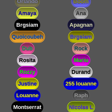
Orlando
Boom
Amaya
Ana
Brgsiam
Apagnan
Quoicoubeh
Brgsiam
Dub
Rock
Rosita
Mariu
Rozzy
Durand
Justine
255 louanne
Louanne
Raph
Montserrat
Nicolas L