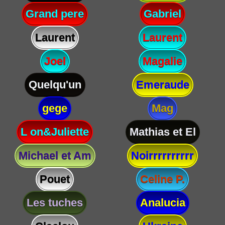
Grand pere
Gabriel
Laurent
Laurent
Joel
Magalie
Quelqu'un
Emeraude
gege
Mag
L on&Juliette
Mathias et El
Michael et Am
Noirrrrrrrrrr
Pouet
Celine P.
Les tuches
Analucia