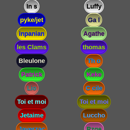
In s
Luffy
pyke/jet
Ga l
inpanian
Agathe
les Clams
thomas
Bleulone
Th o
Patrick
Keke
Lio
C cile
Toi et moi
Toi et moi
Jetaime
Luccho
Javerzac
Rzge