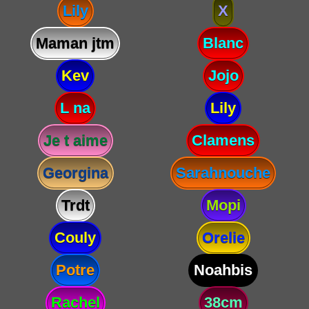
Lily
X
Maman jtm
Blanc
Kev
Jojo
L na
Lily
Je t aime
Clamens
Georgina
Sarahnouche
Trdt
Mopi
Couly
Orelie
Potre
Noahbis
Rachel
38cm