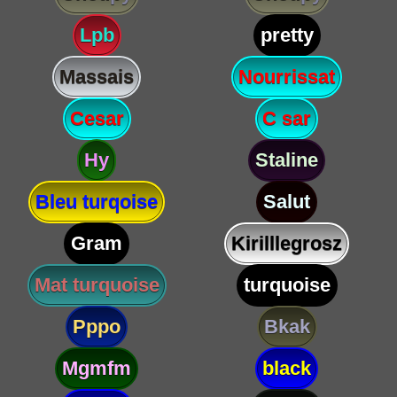
Lpb
pretty
Massais
Nourrissat
Cesar
C sar
Hy
Staline
Bleu turqoise
Salut
Gram
Kirilllegrosz
Mat turquoise
turquoise
Pppo
Bkak
Mgmfm
black