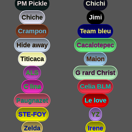
PM Pickle
Chichi
Chiche
Jimi
Crampon
Team bleu
Hide away
Cacalotepec
Titicaca
Maion
ALS
G rard Christ
C lina
Celia BLM
Paugnazet
Le love
STE-FOY
YZ
Zelda
Irene