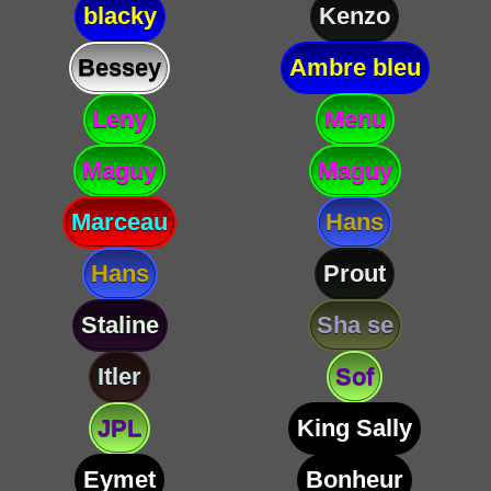
blacky
Kenzo
Bessey
Ambre bleu
Leny
Menu
Maguy
Maguy
Marceau
Hans
Hans
Prout
Staline
Sha se
Itler
Sof
JPL
King Sally
Eymet
Bonheur