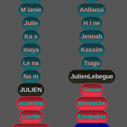
M lanie
Anllaoui
Julie
H l ne
Ka s
Jennah
Inaya
Kassim
Le na
Tiago
Na m
JulienLebegue
JULIEN
Simon
acamimi
Minouche
Lisette
Emmaker