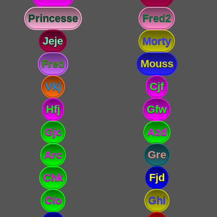
Princesse
Fred2
Jeje
Morty
Fred
Mouss
Vkj
Cjf
Hfj
Gfw
Gjc
Azd
Arc
Gre
Chk
Fjd
Clo
Ghi