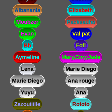
Albanania
Elizabeth
Moubzer
Packeauho
Evan
Val pat
Bb
Fofi
Aymeline
Mary,Emy,Jade
Lena
Marie Diego
Marie Diego
Ana rouge
Yuyu
Ana
Zazouiiille
Rototo