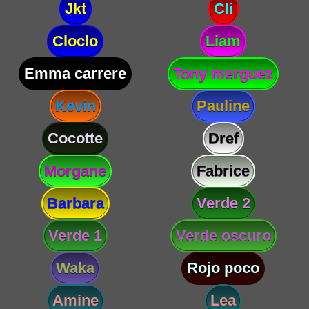
Jkt
Cli
Cloclo
Liam
Emma carrere
Tony merguez
Kevin
Pauline
Cocotte
Dref
Morgane
Fabrice
Barbara
Verde 2
Verde 1
Verde oscuro
Waka
Rojo poco
Amine
Lea