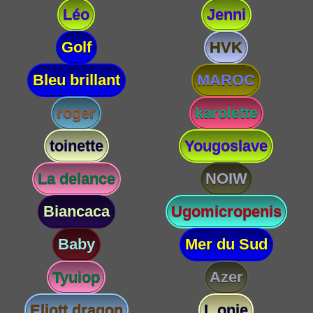
Léo
Jenni
Golf
HVK
Bleu brillant
MAROC
roger
karolette
toinette
Yougoslave
La delance
NOIW
Biancaca
Ugomicropenis
Baby
Mer du Sud
Tyuiop
Azer
Eliott dragon
L onie