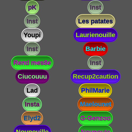
pK
Inst
Inst
Les patates
Youpi
Laurienouille
Inst
Barbie
Rend mes8e
Inst
Ciucouuu
Recup2caution
Lad
PhilMarie
Insta
Maelounet
Elyd2
G-Genzoo
Nounouille
Nounoute