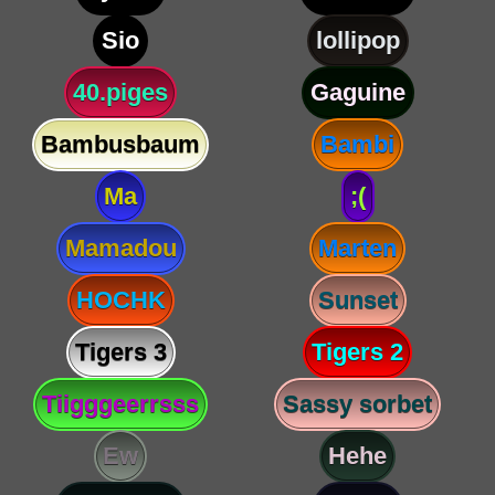
Sio
lollipop
40.piges
Gaguine
Bambusbaum
Bambi
Ma
;(
Mamadou
Marten
HOCHK
Sunset
Tigers 3
Tigers 2
Tiigggeerrsss
Sassy sorbet
Ew
Hehe