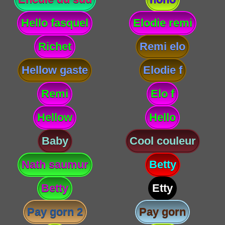
Hello fasquel
Elodie remi
Richet
Remi elo
Hellow gaste
Elodie f
Remi
Elo f
Hellow
Hello
Baby
Cool couleur
Nath saumur
Betty
Betty
Etty
Pay gorn 2
Pay gorn