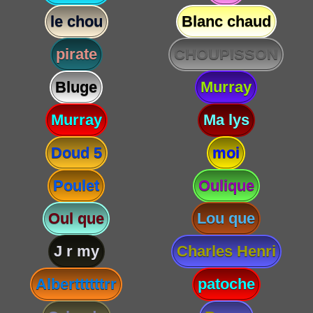
le chou
Blanc chaud
pirate
CHOUPISSON
Bluge
Murray
Murray
Ma lys
Doud 5
moi
Poulet
Oulique
Oul que
Lou que
J r my
Charles Henri
Alberttttttrr
patoche