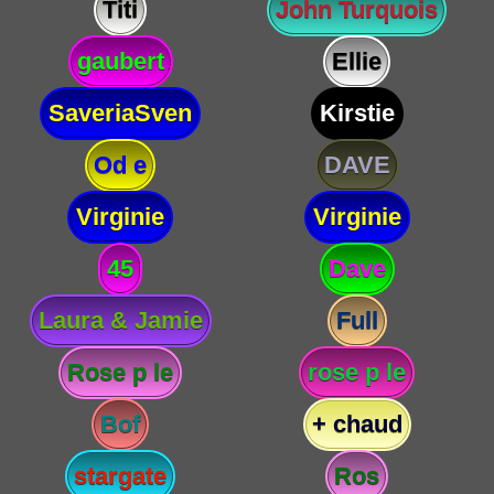
Titi
John Turquois
gaubert
Ellie
SaveriaSven
Kirstie
Od e
DAVE
Virginie
Virginie
45
Dave
Laura & Jamie
Full
Rose p le
rose p le
Bof
+ chaud
stargate
Ros