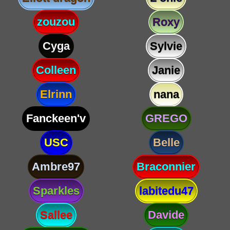
zouzou
Roxy
Cyga
Sylvie
Colleen
Janie
Elrinn
nana
Fanckeen'v
GREGO
USC
Belle
Ambre97
Braconnier
Sparkles
labitedu47
Sallee
Davide