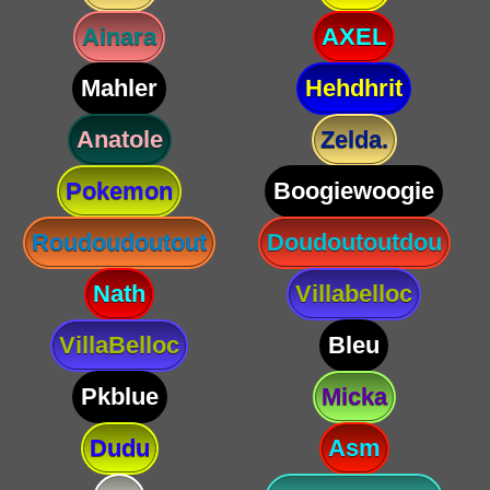
Ainara
AXEL
Mahler
Hehdhrit
Anatole
Zelda.
Pokemon
Boogiewoogie
Roudoudoutout
Doudoutoutdou
Nath
Villabelloc
VillaBelloc
Bleu
Pkblue
Micka
Dudu
Asm