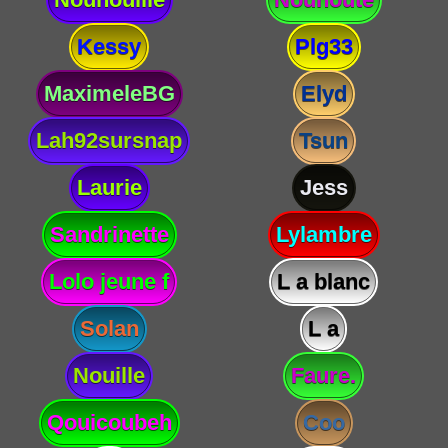
Kessy
Plg33
MaximeleBG
Elyd
Lah92sursnap
Tsun
Laurie
Jess
Sandrinette
Lylambre
Lolo jeune f
L a blanc
Solan
L a
Nouille
Faure.
Qouicoubeh
Coo