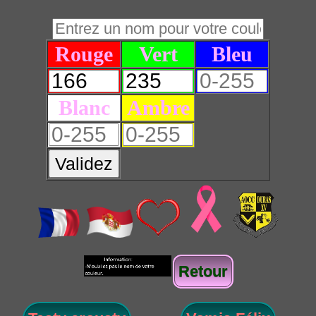
Rouge
Vert
Bleu
Blanc
Ambre
Validez
Retour