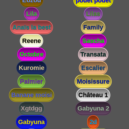
Eozou
pouet pouet
Lila
Lilas
Anaïs la best
Family
Reene
Sascha
Octobre
Transata
Kuromie
Escalier
Palmier
Moisissure
Banane moisi
Château 1
Xgtdgg
Gabyuna 2
Gabyuna
2d