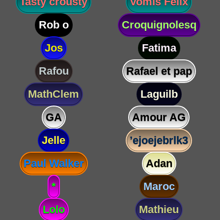
Tasty crousty
Vomis Félix
Rob o
Croquignolesq
Jos
Fatima
Rafou
Rafael et pap
MathClem
Laguilb
GA
Amour AG
Jelle
’ejoejebrlk3
Paul Walker
Adan
*
Maroc
Lolo
Mathieu