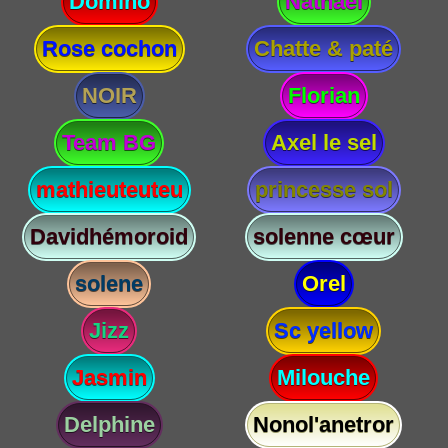
Domino
Nathael
Rose cochon
Chatte & paté
NOIR
Florian
Team BG
Axel le sel
mathieuteuteu
princesse sol
Davidhémoroid
solenne cœur
solene
Orel
Jizz
Sc yellow
Jasmin
Milouche
Delphine
Nonol'anetror