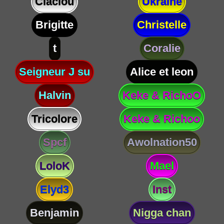
Claclou
Ukraine
Brigitte
Christelle
t
Coralie
Seigneur J su
Alice et leon
Halvin
Keke & RichoO
Tricolore
Keke & Richoo
Spcf
Awolnation50
LoloK
Mael
Elyd3
Inst
Benjamin
Nigga chan