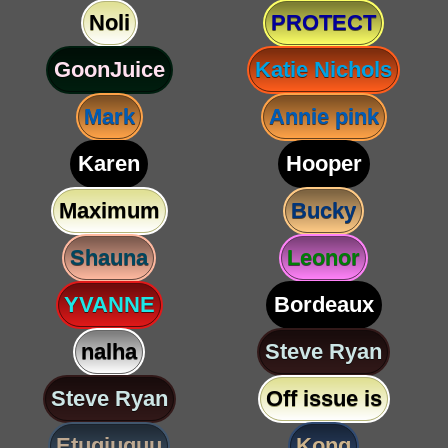
Noli
PROTECT
GoonJuice
Katie Nichols
Mark
Annie pink
Karen
Hooper
Maximum
Bucky
Shauna
Leonor
YVANNE
Bordeaux
nalha
Steve Ryan
Steve Ryan
Off issue is
Etugjuguu
Kong