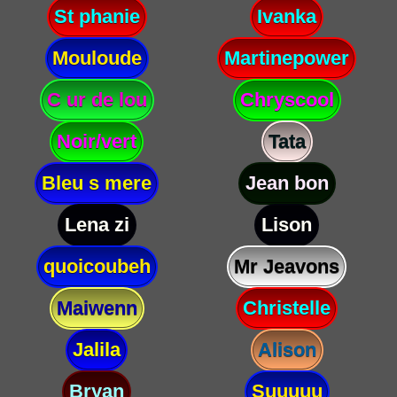
St phanie
Ivanka
Mouloude
Martinepower
C ur de lou
Chryscool
Noir/vert
Tata
Bleu s mere
Jean bon
Lena zi
Lison
quoicoubeh
Mr Jeavons
Maiwenn
Christelle
Jalila
Alison
Bryan
Suuuuu