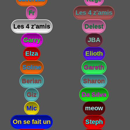
Fr
Les 4 z'amis
Les 4 z'amis
Delest
Garry
JBA
Elza
Elioth
Soline
Gareth
Berian
Sharon
Giz
Da Silva
Mic
meow
On se fait un
Steph