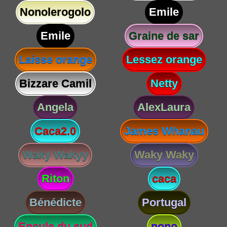
Nonolerogolo
Emile
Emile
Graine de sar
Laisse orange
Lessez orange
Bizzare Camil
Netty
Angela
AlexLaura
Caca2.0
James Whanau
Waky Wakyy
Waky Waky
Riton
caca
Bénédicte
Portugal
Encule du sud
nono