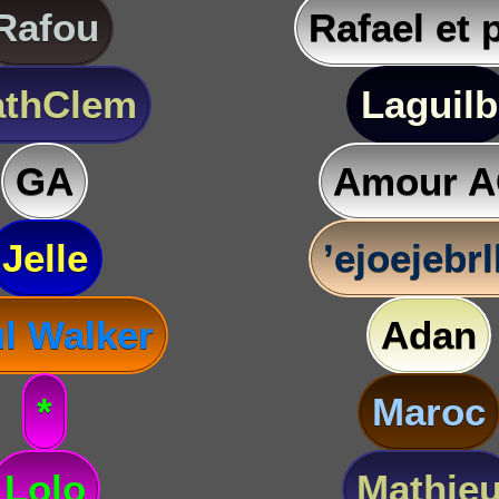
Rafou
Rafael et 
thClem
Laguilb
GA
Amour 
Jelle
’ejoejebr
l Walker
Adan
*
Maroc
Lolo
Mathie