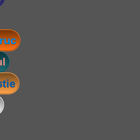
ruc
l
tie