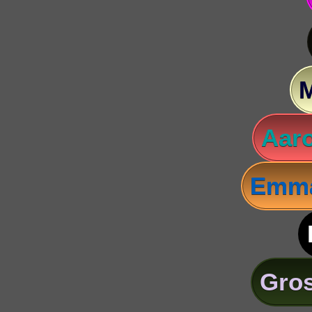
Aaro
Emma
Gros