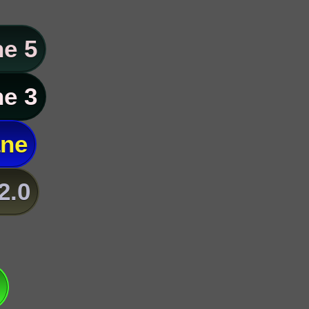
e 5
e 3
ane
2.0