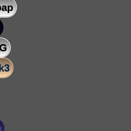
pap
AG
lk3
u