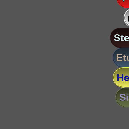
St
Et
He
S