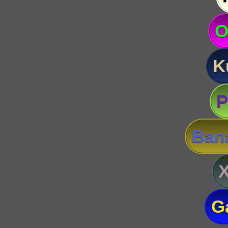
O
K
P
Ban
G