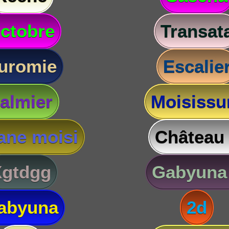
ctobre
Transat
uromie
Escalie
almier
Moisissu
ane moisi
Château
Xgtdgg
Gabyuna
abyuna
2d