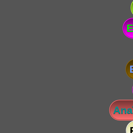
E
Anaï