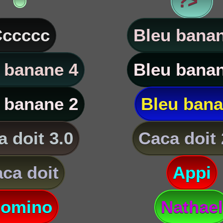
?> '
ccccc
Bleu banan
 banane 4
Bleu banan
 banane 2
Bleu ban
 doit 3.0
Caca doit 
ca doit
Appi
omino
Nathael