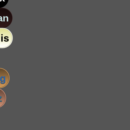
an
is
ig
z