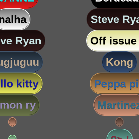
nalha
Steve Ry
eve Ryan
Off issue 
ugjuguu
Kong
llo kitty
Peppa p
imon ry
Martine