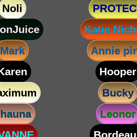
Noli
PROTEC
onJuice
Katie Nich
Mark
Annie pi
Karen
Hooper
aximum
Bucky
hauna
Leonor
VANNE
Bordeau