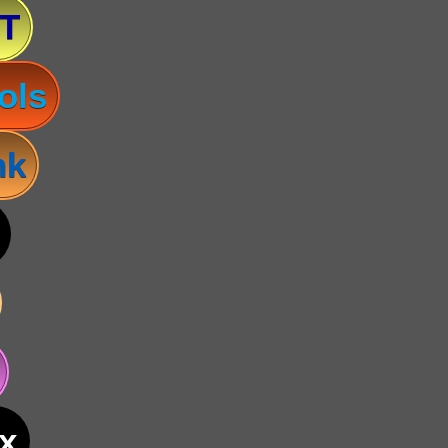
T
ols
nk
x