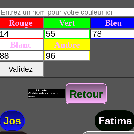
Rouge
Vert
Bleu
Blanc
Ambre
Validez
Retour
Jos
Fatima