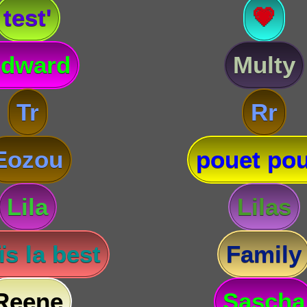
test'
💗
dward
Multy
Tr
Rr
Eozou
pouet pou
Lila
Lilas
s la best
Family
Reene
Sascha