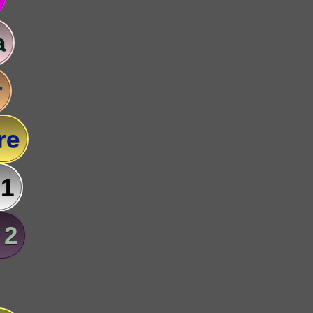
a
r
re
 1
 2