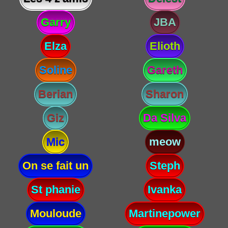
Garry
JBA
Elza
Elioth
Soline
Gareth
Berian
Sharon
Giz
Da Silva
Mic
meow
On se fait un
Steph
St phanie
Ivanka
Mouloude
Martinepower