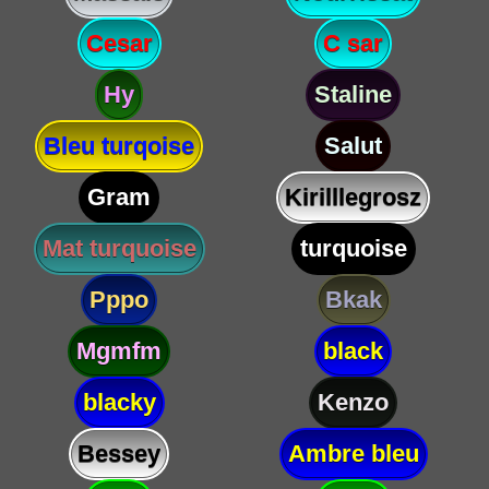
Cesar
C sar
Hy
Staline
Bleu turqoise
Salut
Gram
Kirilllegrosz
Mat turquoise
turquoise
Pppo
Bkak
Mgmfm
black
blacky
Kenzo
Bessey
Ambre bleu