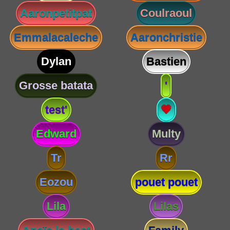
Aaronpetitpat
Coulraoul
Emmalacaleche
Aaronchristie
Dylan
Bastien
Grosse batata
'
test'
💗
Edward
Multy
Tr
Rr
Eozou
pouet pouet
Lila
Lilas