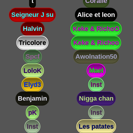
t
Coralie
Seigneur J su
Alice et leon
Halvin
Keke & RichoO
Tricolore
Keke & Richoo
Spcf
Awolnation50
LoloK
Mael
Elyd3
Inst
Benjamin
Nigga chan
pK
Inst
Inst
Les patates