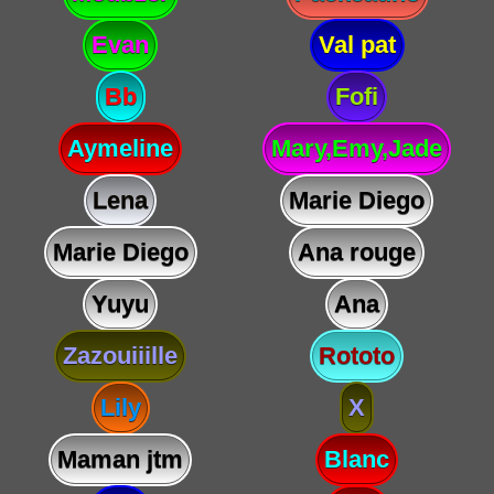
Evan
Val pat
Bb
Fofi
Aymeline
Mary,Emy,Jade
Lena
Marie Diego
Marie Diego
Ana rouge
Yuyu
Ana
Zazouiiille
Rototo
Lily
X
Maman jtm
Blanc