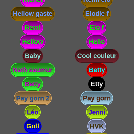
Hellow gaste
Elodie f
Remi
Elo f
Hellow
Hello
Baby
Cool couleur
Nath saumur
Betty
Betty
Etty
Pay gorn 2
Pay gorn
Léo
Jenni
Golf
HVK