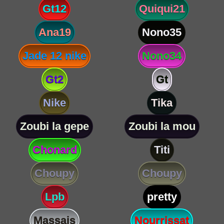
Gt12
Quiqui21
Ana19
Nono35
Jade 12 nike
Nono34
Gt2
Gt
Nike
Tika
Zoubi la gepe
Zoubi la mou
Chonard
Titi
Choupy
Choupy
Lpb
pretty
Massais
Nourrissat