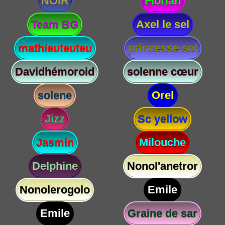
NOIR
Florian
Team BG
Axel le sel
mathieuteuteu
princesse sol
Davidhémoroid
solenne cœur
solene
Orel
Jizz
Sc yellow
Jasmin
Milouche
Delphine
Nonol'anetror
Nonolerogolo
Emile
Emile
Graine de sar