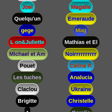
Joel
Magalie
Quelqu'un
Emeraude
gege
Mag
L on&Juliette
Mathias et El
Michael et Am
Noirrrrrrrrrr
Pouet
Celine P.
Les tuches
Analucia
Claclou
Ukraine
Brigitte
Christelle