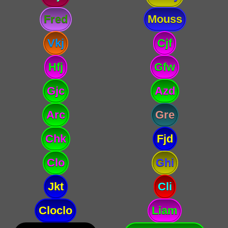
Fred
Mouss
Vkj
Cjf
Hfj
Gfw
Gjc
Azd
Arc
Gre
Chk
Fjd
Clo
Ghi
Jkt
Cli
Cloclo
Liam