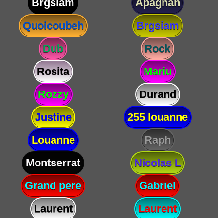
Brgsiam
Apagnan
Quoicoubeh
Brgsiam
Dub
Rock
Rosita
Mariu
Rozzy
Durand
Justine
255 louanne
Louanne
Raph
Montserrat
Nicolas L
Grand pere
Gabriel
Laurent
Laurent