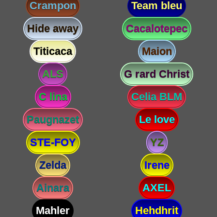
Crampon
Team bleu
Hide away
Cacalotepec
Titicaca
Maion
ALS
G rard Christ
C lina
Celia BLM
Paugnazet
Le love
STE-FOY
YZ
Zelda
Irene
Ainara
AXEL
Mahler
Hehdhrit