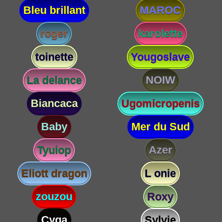
Bleu brillant
MAROC
roger
karolette
toinette
Yougoslave
La delance
NOIW
Biancaca
Ugomicropenis
Baby
Mer du Sud
Tyuiop
Azer
Eliott dragon
L onie
zouzou
Roxy
Cyga
Sylvie