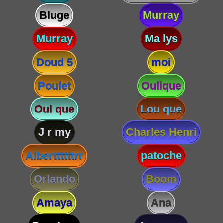
Bluge
Murray
Murray
Ma lys
Doud 5
moi
Poulet
Oulique
Oul que
Lou que
J r my
Charles Henri
Alberttttttrr
patoche
Orlando
Boom
Amaya
Ana