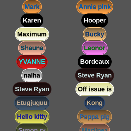
Mark
Annie pink
Karen
Hooper
Maximum
Bucky
Shauna
Leonor
YVANNE
Bordeaux
nalha
Steve Ryan
Steve Ryan
Off issue is
Etugjuguu
Kong
Hello kitty
Peppa pig
Simon ry
Martinez