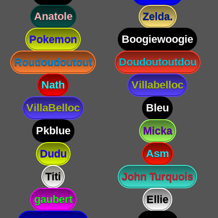
Anatole
Zelda.
Pokemon
Boogiewoogie
Roudoudoutout
Doudoutoutdou
Nath
Villabelloc
VillaBelloc
Bleu
Pkblue
Micka
Dudu
Asm
Titi
John Turquois
gaubert
Ellie