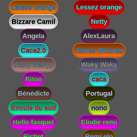
Laisse orange
Lessez orange
Bizzare Camil
Netty
Angela
AlexLaura
Caca2.0
James Whanau
Waky Wakyy
Waky Waky
Riton
caca
Bénédicte
Portugal
Encule du sud
nono
Hello fasquel
Elodie remi
Richet
Remi elo