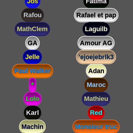
Jos
Fatima
Rafou
Rafael et pap
MathClem
Laguilb
GA
Amour AG
Jelle
’ejoejebrlk3
Paul Walker
Adan
*
Maroc
Lolo
Mathieu
Karl
Red
Machin
Monsieur truc