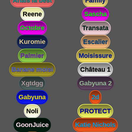
Anaïs la best
Family
Reene
Sascha
Octobre
Transata
Kuromie
Escalier
Palmier
Moisissure
Banane moisi
Château 1
Xgtdgg
Gabyuna 2
Gabyuna
2d
Noli
PROTECT
GoonJuice
Katie Nichols