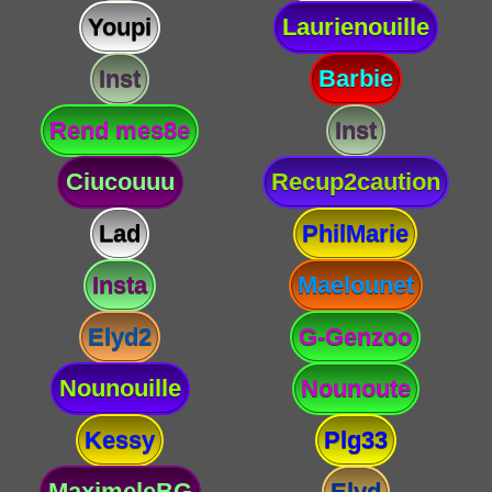
Youpi
Laurienouille
Inst
Barbie
Rend mes8e
Inst
Ciucouuu
Recup2caution
Lad
PhilMarie
Insta
Maelounet
Elyd2
G-Genzoo
Nounouille
Nounoute
Kessy
Plg33
MaximeleBG
Elyd