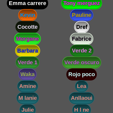
Emma carrere
Tony merguez
Kevin
Pauline
Cocotte
Dref
Morgane
Fabrice
Barbara
Verde 2
Verde 1
Verde oscuro
Waka
Rojo poco
Amine
Lea
M lanie
Anllaoui
Julie
H l ne