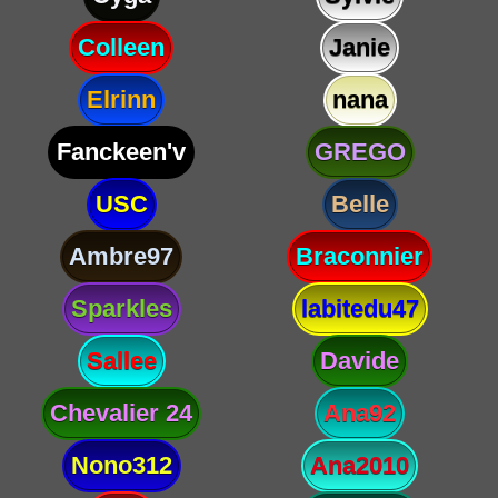
Colleen
Janie
Elrinn
nana
Fanckeen'v
GREGO
USC
Belle
Ambre97
Braconnier
Sparkles
labitedu47
Sallee
Davide
Chevalier 24
Ana92
Nono312
Ana2010