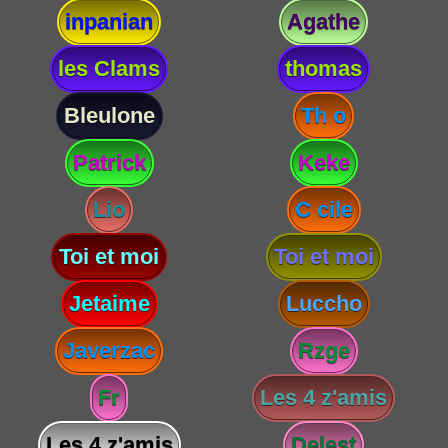
inpanian
Agathe
les Clams
thomas
Bleulone
Th o
Patrick
Keke
Lio
C cile
Toi et moi
Toi et moi
Jetaime
Luccho
Javerzac
Rzge
Fr
Les 4 z'amis
Les 4 z'amis
Delest