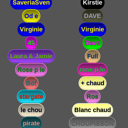
SaveriaSven
Kirstie
Od e
DAVE
Virginie
Virginie
45
Dave
Laura & Jamie
Full
Rose p le
rose p le
Bof
+ chaud
stargate
Ros
le chou
Blanc chaud
pirate
CHOUPISSON