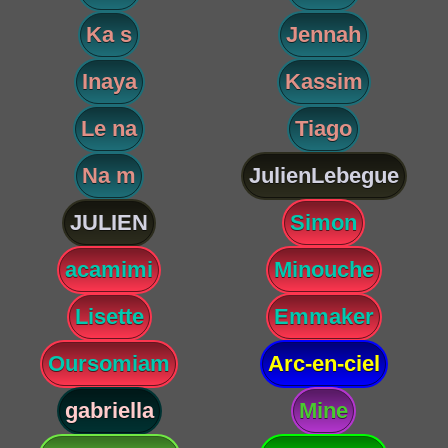
Ka s
Jennah
Inaya
Kassim
Le na
Tiago
Na m
JulienLebegue
JULIEN
Simon
acamimi
Minouche
Lisette
Emmaker
Oursomiam
Arc-en-ciel
gabriella
Mine