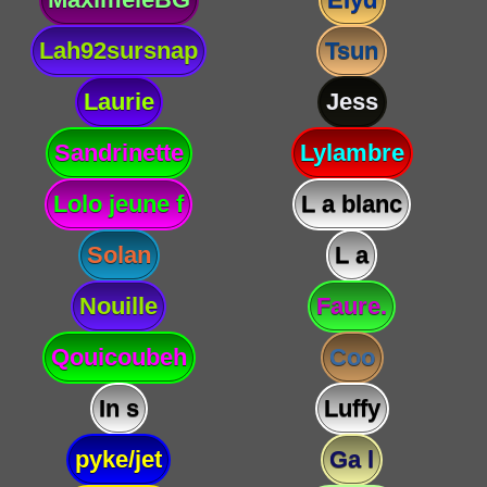
Lah92sursnap
Tsun
Laurie
Jess
Sandrinette
Lylambre
Lolo jeune f
L a blanc
Solan
L a
Nouille
Faure.
Qouicoubeh
Coo
In s
Luffy
pyke/jet
Ga l