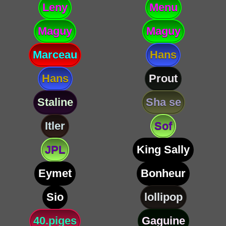
Leny
Menu
Maguy
Maguy
Marceau
Hans
Hans
Prout
Staline
Sha se
Itler
Sof
JPL
King Sally
Eymet
Bonheur
Sio
lollipop
40.piges
Gaguine