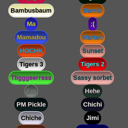
Bambusbaum
Bambi
Ma
;(
Mamadou
Marten
HOCHK
Sunset
Tigers 3
Tigers 2
Tiigggeerrsss
Sassy sorbet
Ew
Hehe
PM Pickle
Chichi
Chiche
Jimi