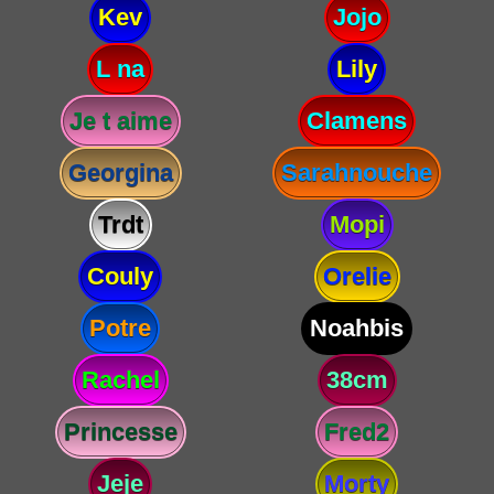
Kev
Jojo
L na
Lily
Je t aime
Clamens
Georgina
Sarahnouche
Trdt
Mopi
Couly
Orelie
Potre
Noahbis
Rachel
38cm
Princesse
Fred2
Jeje
Morty