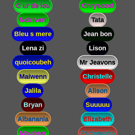
C ur de lou
Chryscool
Noir/vert
Tata
Bleu s mere
Jean bon
Lena zi
Lison
quoicoubeh
Mr Jeavons
Maiwenn
Christelle
Jalila
Alison
Bryan
Suuuuu
Albanania
Elizabeth
Moubzer
Packeauho