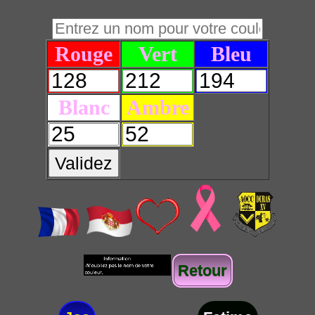
Rouge
Vert
Bleu
Blanc
Ambre
Validez
Retour