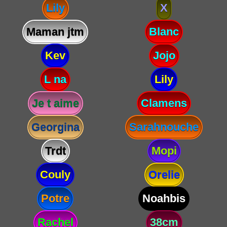
Lily
X
Maman jtm
Blanc
Kev
Jojo
L na
Lily
Je t aime
Clamens
Georgina
Sarahnouche
Trdt
Mopi
Couly
Orelie
Potre
Noahbis
Rachel
38cm