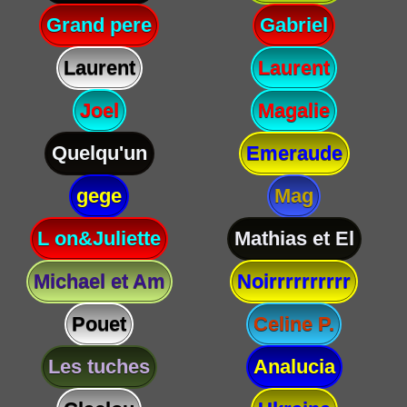
Grand pere
Gabriel
Laurent
Laurent
Joel
Magalie
Quelqu'un
Emeraude
gege
Mag
L on&Juliette
Mathias et El
Michael et Am
Noirrrrrrrrrr
Pouet
Celine P.
Les tuches
Analucia