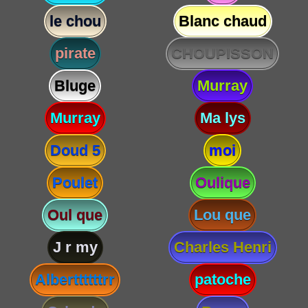
le chou
Blanc chaud
pirate
CHOUPISSON
Bluge
Murray
Murray
Ma lys
Doud 5
moi
Poulet
Oulique
Oul que
Lou que
J r my
Charles Henri
Alberttttttrr
patoche