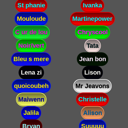
St phanie
Ivanka
Mouloude
Martinepower
C ur de lou
Chryscool
Noir/vert
Tata
Bleu s mere
Jean bon
Lena zi
Lison
quoicoubeh
Mr Jeavons
Maiwenn
Christelle
Jalila
Alison
Bryan
Suuuuu