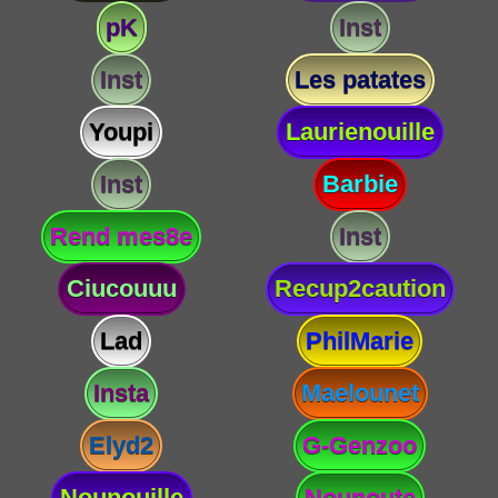
pK
Inst
Inst
Les patates
Youpi
Laurienouille
Inst
Barbie
Rend mes8e
Inst
Ciucouuu
Recup2caution
Lad
PhilMarie
Insta
Maelounet
Elyd2
G-Genzoo
Nounouille
Nounoute