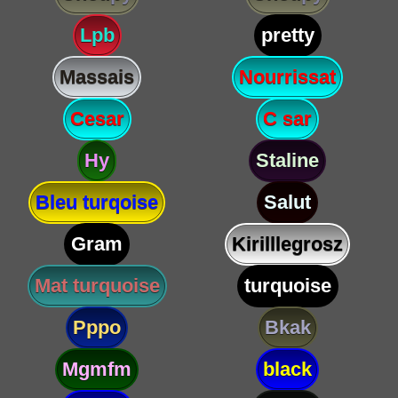
Lpb
pretty
Massais
Nourrissat
Cesar
C sar
Hy
Staline
Bleu turqoise
Salut
Gram
Kirilllegrosz
Mat turquoise
turquoise
Pppo
Bkak
Mgmfm
black