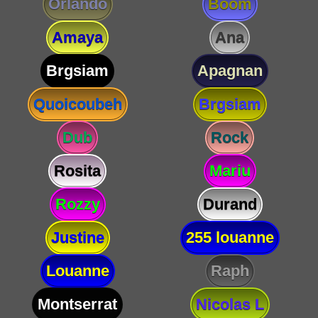
Orlando
Boom
Amaya
Ana
Brgsiam
Apagnan
Quoicoubeh
Brgsiam
Dub
Rock
Rosita
Mariu
Rozzy
Durand
Justine
255 louanne
Louanne
Raph
Montserrat
Nicolas L