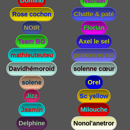
Domino
Nathael
Rose cochon
Chatte & paté
NOIR
Florian
Team BG
Axel le sel
mathieuteuteu
princesse sol
Davidhémoroid
solenne cœur
solene
Orel
Jizz
Sc yellow
Jasmin
Milouche
Delphine
Nonol'anetror