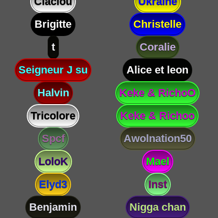
Claclou
Ukraine
Brigitte
Christelle
t
Coralie
Seigneur J su
Alice et leon
Halvin
Keke & RichoO
Tricolore
Keke & Richoo
Spcf
Awolnation50
LoloK
Mael
Elyd3
Inst
Benjamin
Nigga chan