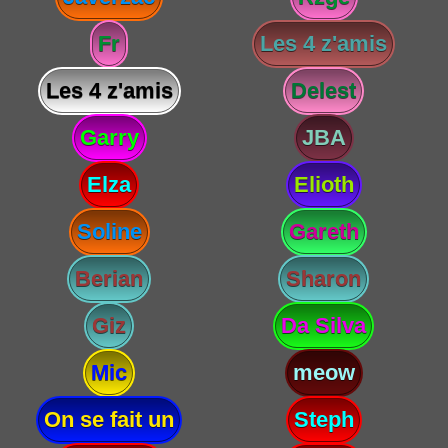
Fr
Les 4 z'amis
Les 4 z'amis
Delest
Garry
JBA
Elza
Elioth
Soline
Gareth
Berian
Sharon
Giz
Da Silva
Mic
meow
On se fait un
Steph