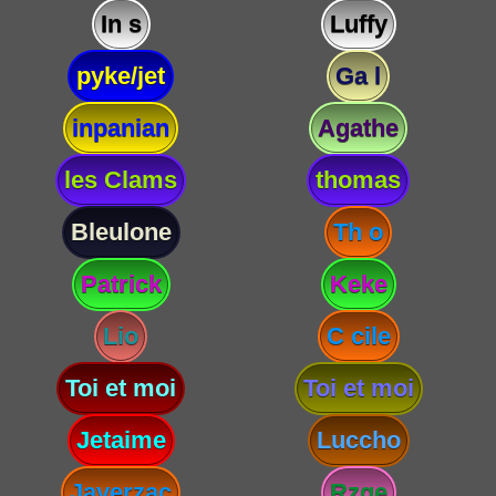
In s
Luffy
pyke/jet
Ga l
inpanian
Agathe
les Clams
thomas
Bleulone
Th o
Patrick
Keke
Lio
C cile
Toi et moi
Toi et moi
Jetaime
Luccho
Javerzac
Rzge