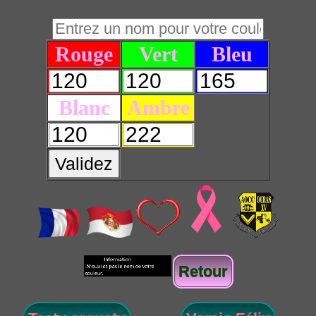
Rouge
Vert
Bleu
Blanc
Ambre
Validez
Retour