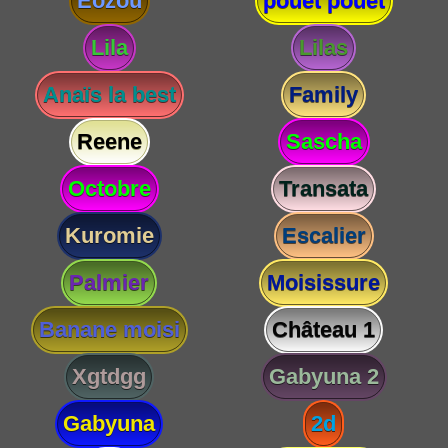
Eozou
pouet pouet
Lila
Lilas
Anaïs la best
Family
Reene
Sascha
Octobre
Transata
Kuromie
Escalier
Palmier
Moisissure
Banane moisi
Château 1
Xgtdgg
Gabyuna 2
Gabyuna
2d