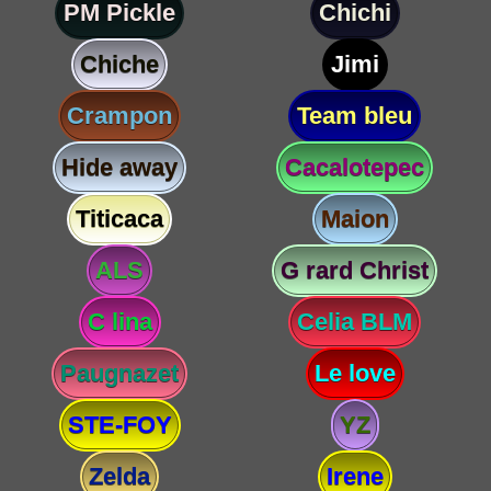
PM Pickle
Chichi
Chiche
Jimi
Crampon
Team bleu
Hide away
Cacalotepec
Titicaca
Maion
ALS
G rard Christ
C lina
Celia BLM
Paugnazet
Le love
STE-FOY
YZ
Zelda
Irene