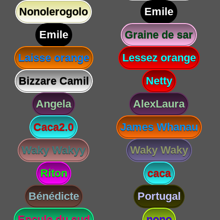
Nonolerogolo
Emile
Emile
Graine de sar
Laisse orange
Lessez orange
Bizzare Camil
Netty
Angela
AlexLaura
Caca2.0
James Whanau
Waky Wakyy
Waky Waky
Riton
caca
Bénédicte
Portugal
Encule du sud
nono