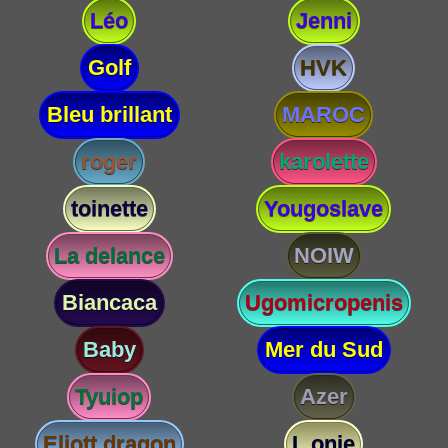
Léo
Jenni
Golf
HVK
Bleu brillant
MAROC
roger
karolette
toinette
Yougoslave
La delance
NOIW
Biancaca
Ugomicropenis
Baby
Mer du Sud
Tyuiop
Azer
Eliott dragon
L onie