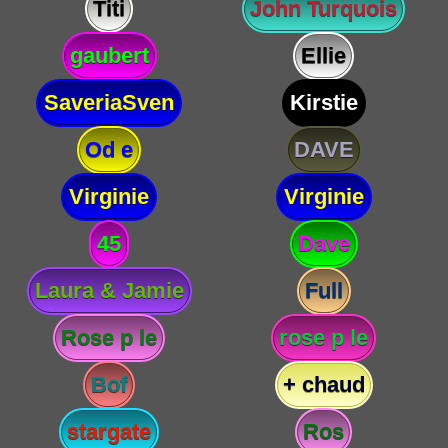
Titi
John Turquois
gaubert
Ellie
SaveriaSven
Kirstie
Od e
DAVE
Virginie
Virginie
45
Dave
Laura & Jamie
Full
Rose p le
rose p le
Bof
+ chaud
stargate
Ros