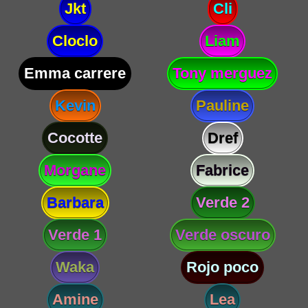
Jkt
Cli
Cloclo
Liam
Emma carrere
Tony merguez
Kevin
Pauline
Cocotte
Dref
Morgane
Fabrice
Barbara
Verde 2
Verde 1
Verde oscuro
Waka
Rojo poco
Amine
Lea