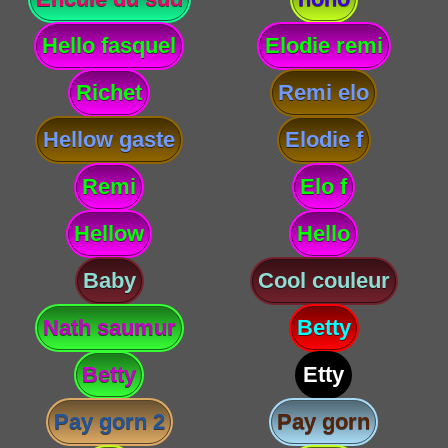
Hello fasquel
Elodie remi
Richet
Remi elo
Hellow gaste
Elodie f
Remi
Elo f
Hellow
Hello
Baby
Cool couleur
Nath saumur
Betty
Betty
Etty
Pay gorn 2
Pay gorn