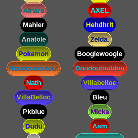
Ainara
AXEL
Mahler
Hehdhrit
Anatole
Zelda.
Pokemon
Boogiewoogie
Roudoudoutout
Doudoutoutdou
Nath
Villabelloc
VillaBelloc
Bleu
Pkblue
Micka
Dudu
Asm