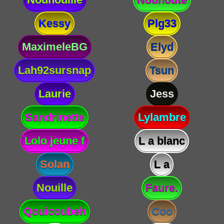
Kessy
Plg33
MaximeleBG
Elyd
Lah92sursnap
Tsun
Laurie
Jess
Sandrinette
Lylambre
Lolo jeune f
L a blanc
Solan
L a
Nouille
Faure.
Qouicoubeh
Coo