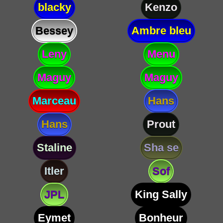
blacky
Kenzo
Bessey
Ambre bleu
Leny
Menu
Maguy
Maguy
Marceau
Hans
Hans
Prout
Staline
Sha se
Itler
Sof
JPL
King Sally
Eymet
Bonheur