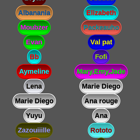
Albanania
Elizabeth
Moubzer
Packeauho
Evan
Val pat
Bb
Fofi
Aymeline
Mary,Emy,Jade
Lena
Marie Diego
Marie Diego
Ana rouge
Yuyu
Ana
Zazouiiille
Rototo