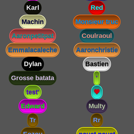
Karl
Red
Machin
Monsieur truc
Aaronpetitpat
Coulraoul
Emmalacaleche
Aaronchristie
Dylan
Bastien
Grosse batata
'
test'
💗
Edward
Multy
Tr
Rr