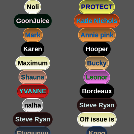
Noli
PROTECT
GoonJuice
Katie Nichols
Mark
Annie pink
Karen
Hooper
Maximum
Bucky
Shauna
Leonor
YVANNE
Bordeaux
nalha
Steve Ryan
Steve Ryan
Off issue is
Etugjuguu
Kong