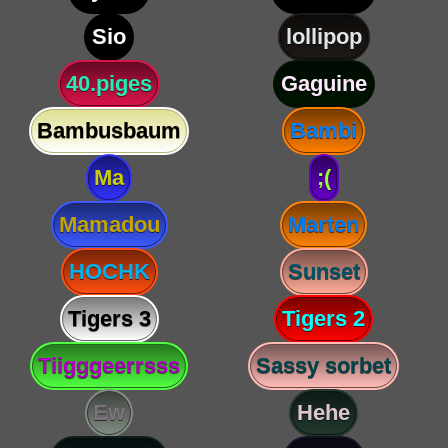
Sio
lollipop
40.piges
Gaguine
Bambusbaum
Bambi
Ma
;(
Mamadou
Marten
HOCHK
Sunset
Tigers 3
Tigers 2
Tiigggeerrsss
Sassy sorbet
Ew
Hehe