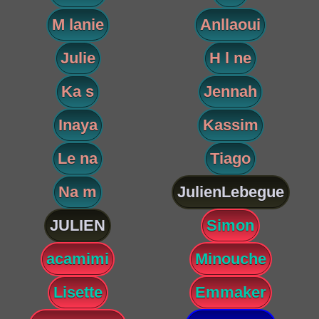
M lanie
Anllaoui
Julie
H l ne
Ka s
Jennah
Inaya
Kassim
Le na
Tiago
Na m
JulienLebegue
JULIEN
Simon
acamimi
Minouche
Lisette
Emmaker