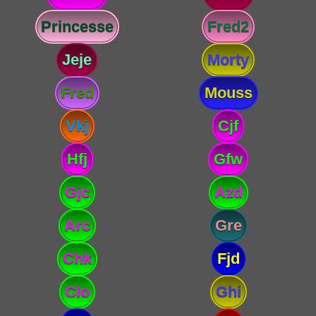
Princesse
Fred2
Jeje
Morty
Fred
Mouss
Vkj
Cjf
Hfj
Gfw
Gjc
Azd
Arc
Gre
Chk
Fjd
Clo
Ghi