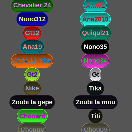
Chevalier 24
Ana92
Nono312
Ana2010
Gt12
Quiqui21
Ana19
Nono35
Jade 12 nike
Nono34
Gt2
Gt
Nike
Tika
Zoubi la gepe
Zoubi la mou
Chonard
Titi
Choupy
Choupy