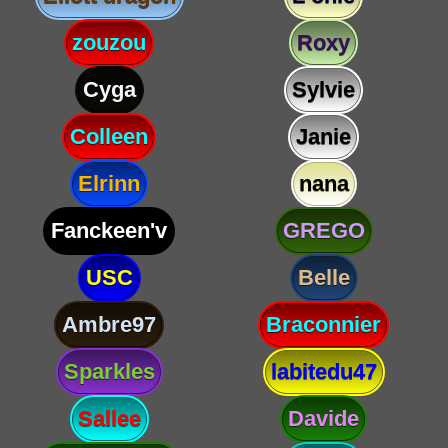
zouzou
Roxy
Cyga
Sylvie
Colleen
Janie
Elrinn
nana
Fanckeen'v
GREGO
USC
Belle
Ambre97
Braconnier
Sparkles
labitedu47
Sallee
Davide