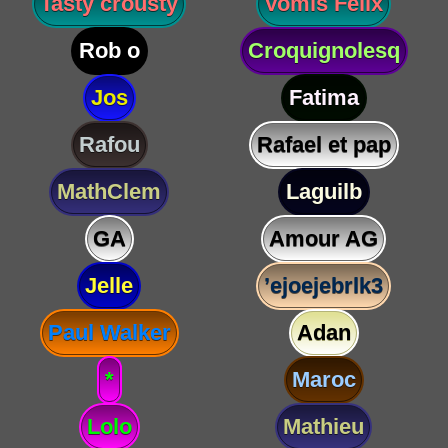
Tasty crousty
Vomis Félix
Rob o
Croquignolesq
Jos
Fatima
Rafou
Rafael et pap
MathClem
Laguilb
GA
Amour AG
Jelle
’ejoejebrlk3
Paul Walker
Adan
*
Maroc
Lolo
Mathieu