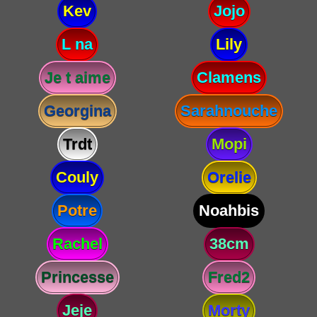
Kev
Jojo
L na
Lily
Je t aime
Clamens
Georgina
Sarahnouche
Trdt
Mopi
Couly
Orelie
Potre
Noahbis
Rachel
38cm
Princesse
Fred2
Jeje
Morty