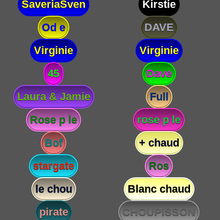
SaveriaSven
Kirstie
Od e
DAVE
Virginie
Virginie
45
Dave
Laura & Jamie
Full
Rose p le
rose p le
Bof
+ chaud
stargate
Ros
le chou
Blanc chaud
pirate
CHOUPISSON