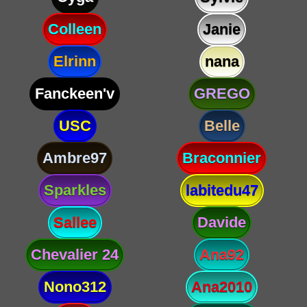
Colleen
Janie
Elrinn
nana
Fanckeen'v
GREGO
USC
Belle
Ambre97
Braconnier
Sparkles
labitedu47
Sallee
Davide
Chevalier 24
Ana92
Nono312
Ana2010