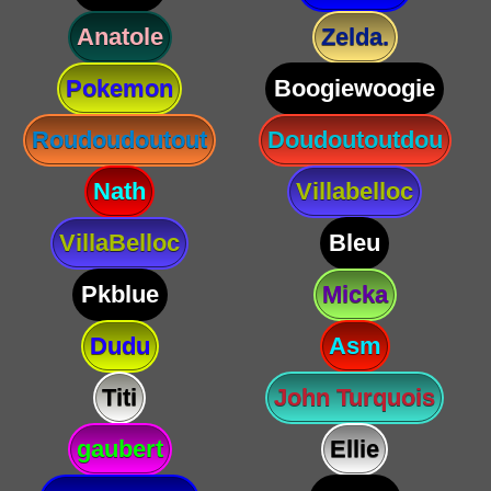
Anatole
Zelda.
Pokemon
Boogiewoogie
Roudoudoutout
Doudoutoutdou
Nath
Villabelloc
VillaBelloc
Bleu
Pkblue
Micka
Dudu
Asm
Titi
John Turquois
gaubert
Ellie