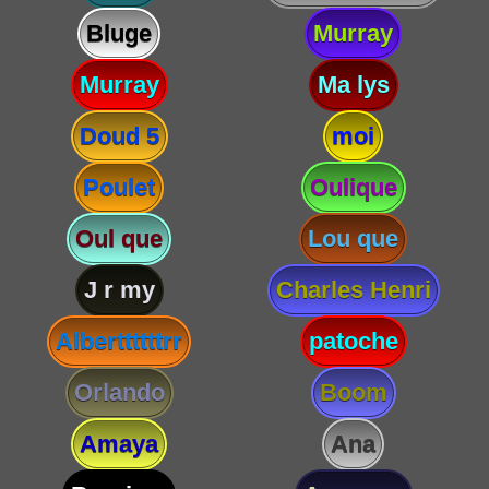
Bluge
Murray
Murray
Ma lys
Doud 5
moi
Poulet
Oulique
Oul que
Lou que
J r my
Charles Henri
Alberttttttrr
patoche
Orlando
Boom
Amaya
Ana