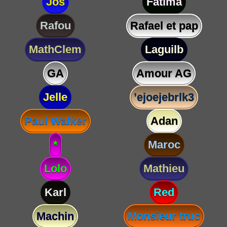
Jos
Fatima
Rafou
Rafael et pap
MathClem
Laguilb
GA
Amour AG
Jelle
’ejoejebrlk3
Paul Walker
Adan
*
Maroc
Lolo
Mathieu
Karl
Red
Machin
Monsieur truc