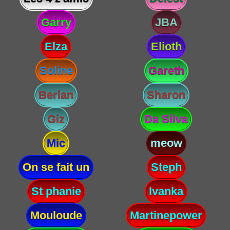
Garry
JBA
Elza
Elioth
Soline
Gareth
Berian
Sharon
Giz
Da Silva
Mic
meow
On se fait un
Steph
St phanie
Ivanka
Mouloude
Martinepower