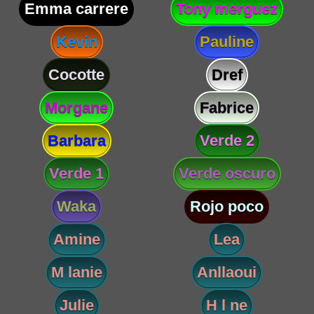
Emma carrere
Tony merguez
Kevin
Pauline
Cocotte
Dref
Morgane
Fabrice
Barbara
Verde 2
Verde 1
Verde oscuro
Waka
Rojo poco
Amine
Lea
M lanie
Anllaoui
Julie
H l ne