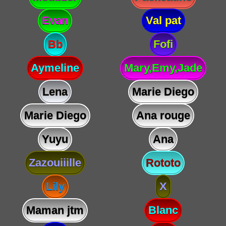
Evan
Val pat
Bb
Fofi
Aymeline
Mary,Emy,Jade
Lena
Marie Diego
Marie Diego
Ana rouge
Yuyu
Ana
Zazouiiille
Rototo
Lily
X
Maman jtm
Blanc