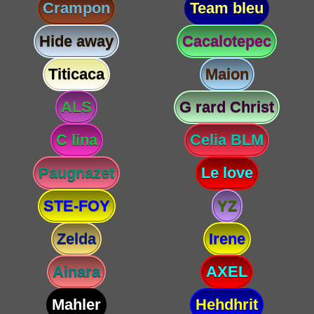
Crampon
Team bleu
Hide away
Cacalotepec
Titicaca
Maion
ALS
G rard Christ
C lina
Celia BLM
Paugnazet
Le love
STE-FOY
YZ
Zelda
Irene
Ainara
AXEL
Mahler
Hehdhrit