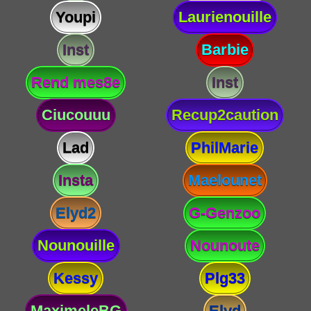
Youpi
Laurienouille
Inst
Barbie
Rend mes8e
Inst
Ciucouuu
Recup2caution
Lad
PhilMarie
Insta
Maelounet
Elyd2
G-Genzoo
Nounouille
Nounoute
Kessy
Plg33
MaximeleBG
Elyd