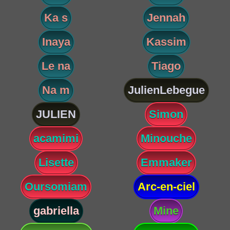
Ka s
Jennah
Inaya
Kassim
Le na
Tiago
Na m
JulienLebegue
JULIEN
Simon
acamimi
Minouche
Lisette
Emmaker
Oursomiam
Arc-en-ciel
gabriella
Mine