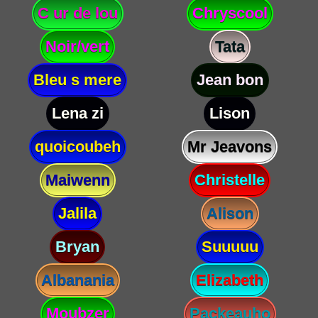
C ur de lou
Chryscool
Noir/vert
Tata
Bleu s mere
Jean bon
Lena zi
Lison
quoicoubeh
Mr Jeavons
Maiwenn
Christelle
Jalila
Alison
Bryan
Suuuuu
Albanania
Elizabeth
Moubzer
Packeauho