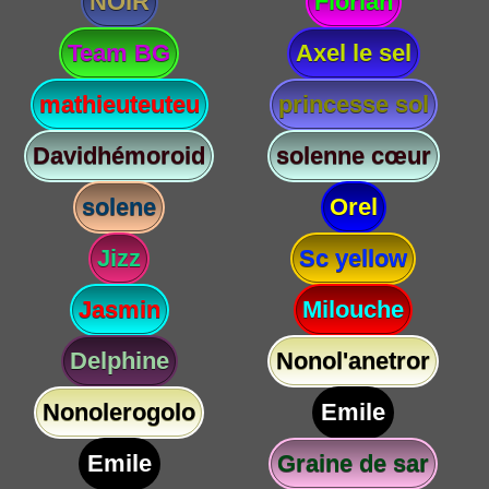
NOIR
Florian
Team BG
Axel le sel
mathieuteuteu
princesse sol
Davidhémoroid
solenne cœur
solene
Orel
Jizz
Sc yellow
Jasmin
Milouche
Delphine
Nonol'anetror
Nonolerogolo
Emile
Emile
Graine de sar