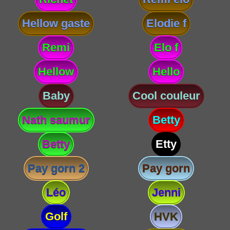
Hellow gaste
Elodie f
Remi
Elo f
Hellow
Hello
Baby
Cool couleur
Nath saumur
Betty
Betty
Etty
Pay gorn 2
Pay gorn
Léo
Jenni
Golf
HVK