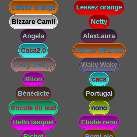
Laisse orange
Lessez orange
Bizzare Camil
Netty
Angela
AlexLaura
Caca2.0
James Whanau
Waky Wakyy
Waky Waky
Riton
caca
Bénédicte
Portugal
Encule du sud
nono
Hello fasquel
Elodie remi
Richet
Remi elo