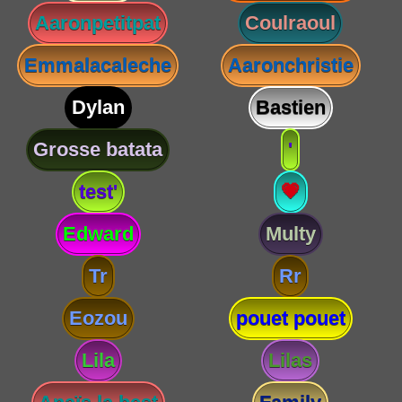
Aaronpetitpat
Coulraoul
Emmalacaleche
Aaronchristie
Dylan
Bastien
Grosse batata
'
test'
💗
Edward
Multy
Tr
Rr
Eozou
pouet pouet
Lila
Lilas