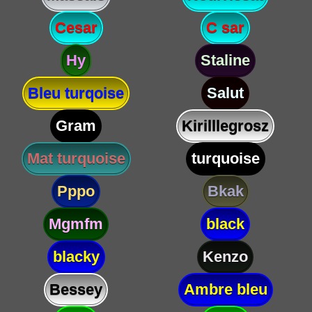
Cesar
C sar
Hy
Staline
Bleu turqoise
Salut
Gram
Kirilllegrosz
Mat turquoise
turquoise
Pppo
Bkak
Mgmfm
black
blacky
Kenzo
Bessey
Ambre bleu