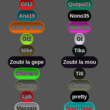
Gt12
Quiqui21
Ana19
Nono35
Jade 12 nike
Nono34
Gt2
Gt
Nike
Tika
Zoubi la gepe
Zoubi la mou
Chonard
Titi
Choupy
Choupy
Lpb
pretty
Massais
Nourrissat