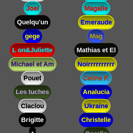
Joel
Magalie
Quelqu'un
Emeraude
gege
Mag
L on&Juliette
Mathias et El
Michael et Am
Noirrrrrrrrrr
Pouet
Celine P.
Les tuches
Analucia
Claclou
Ukraine
Brigitte
Christelle