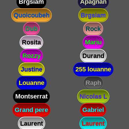
Brgsiam
Apagnan
Quoicoubeh
Brgsiam
Dub
Rock
Rosita
Mariu
Rozzy
Durand
Justine
255 louanne
Louanne
Raph
Montserrat
Nicolas L
Grand pere
Gabriel
Laurent
Laurent