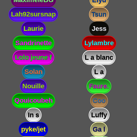
Lah92sursnap
Tsun
Laurie
Jess
Sandrinette
Lylambre
Lolo jeune f
L a blanc
Solan
L a
Nouille
Faure.
Qouicoubeh
Coo
In s
Luffy
pyke/jet
Ga l