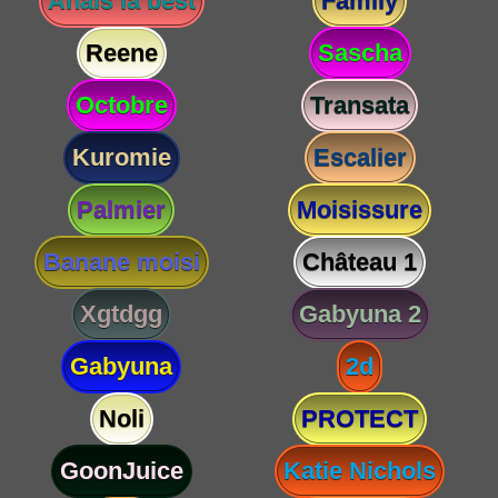
Anaïs la best
Family
Reene
Sascha
Octobre
Transata
Kuromie
Escalier
Palmier
Moisissure
Banane moisi
Château 1
Xgtdgg
Gabyuna 2
Gabyuna
2d
Noli
PROTECT
GoonJuice
Katie Nichols