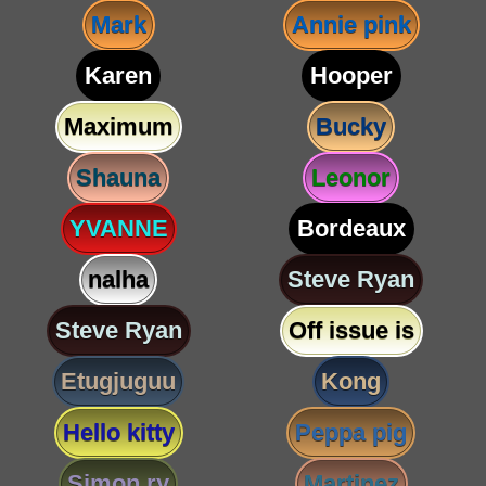
Mark
Annie pink
Karen
Hooper
Maximum
Bucky
Shauna
Leonor
YVANNE
Bordeaux
nalha
Steve Ryan
Steve Ryan
Off issue is
Etugjuguu
Kong
Hello kitty
Peppa pig
Simon ry
Martinez