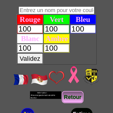
Rouge
Vert
Bleu
Blanc
Ambre
Validez
Retour