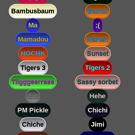
Bambusbaum
Bambi
Ma
;(
Mamadou
Marten
HOCHK
Sunset
Tigers 3
Tigers 2
Tiigggeerrsss
Sassy sorbet
Ew
Hehe
PM Pickle
Chichi
Chiche
Jimi