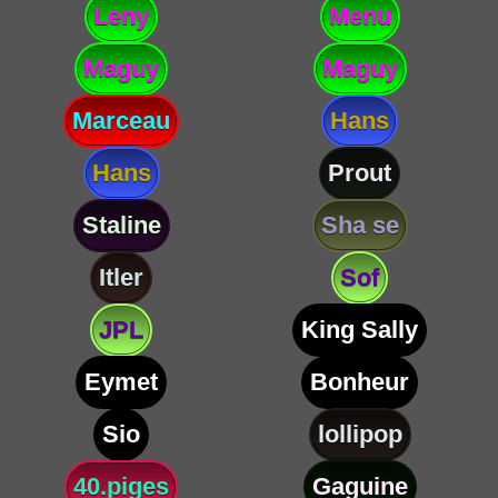
Leny
Menu
Maguy
Maguy
Marceau
Hans
Hans
Prout
Staline
Sha se
Itler
Sof
JPL
King Sally
Eymet
Bonheur
Sio
lollipop
40.piges
Gaguine