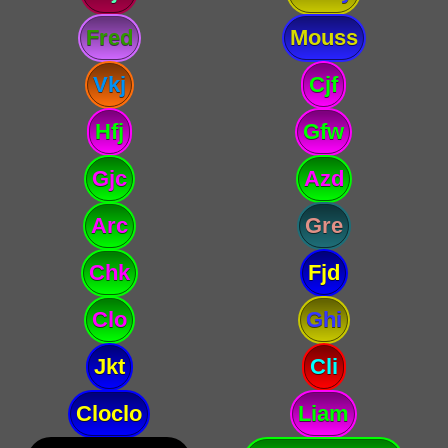
Fred
Mouss
Vkj
Cjf
Hfj
Gfw
Gjc
Azd
Arc
Gre
Chk
Fjd
Clo
Ghi
Jkt
Cli
Cloclo
Liam