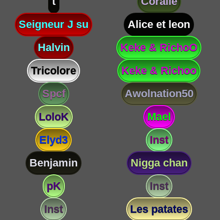
t
Coralie
Seigneur J su
Alice et leon
Halvin
Keke & RichoO
Tricolore
Keke & Richoo
Spcf
Awolnation50
LoloK
Mael
Elyd3
Inst
Benjamin
Nigga chan
pK
Inst
Inst
Les patates