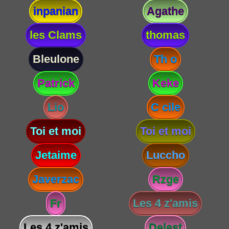
inpanian
Agathe
les Clams
thomas
Bleulone
Th o
Patrick
Keke
Lio
C cile
Toi et moi
Toi et moi
Jetaime
Luccho
Javerzac
Rzge
Fr
Les 4 z'amis
Les 4 z'amis
Delest