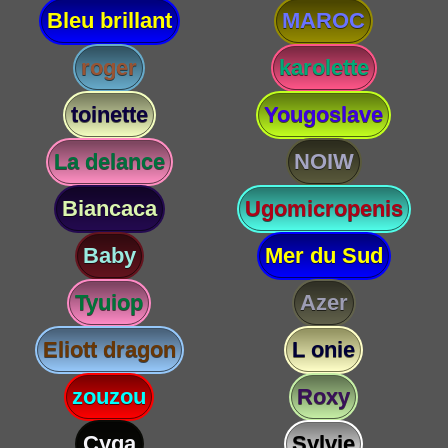
Bleu brillant
MAROC
roger
karolette
toinette
Yougoslave
La delance
NOIW
Biancaca
Ugomicropenis
Baby
Mer du Sud
Tyuiop
Azer
Eliott dragon
L onie
zouzou
Roxy
Cyga
Sylvie