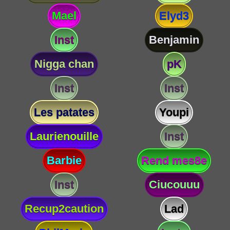
Mael
Elyd3
Inst
Benjamin
Nigga chan
pK
Inst
Inst
Les patates
Youpi
Laurienouille
Inst
Barbie
Rend mes8e
Inst
Ciucouuu
Recup2caution
Lad