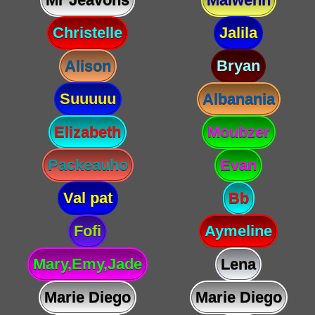
Christelle
Jalila
Alison
Bryan
Suuuuu
Albanania
Elizabeth
Moubzer
Packeauho
Evan
Val pat
Bb
Fofi
Aymeline
Mary,Emy,Jade
Lena
Marie Diego
Marie Diego