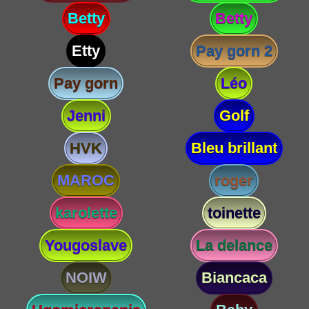
Betty
Betty
Etty
Pay gorn 2
Pay gorn
Léo
Jenni
Golf
HVK
Bleu brillant
MAROC
roger
karolette
toinette
Yougoslave
La delance
NOIW
Biancaca