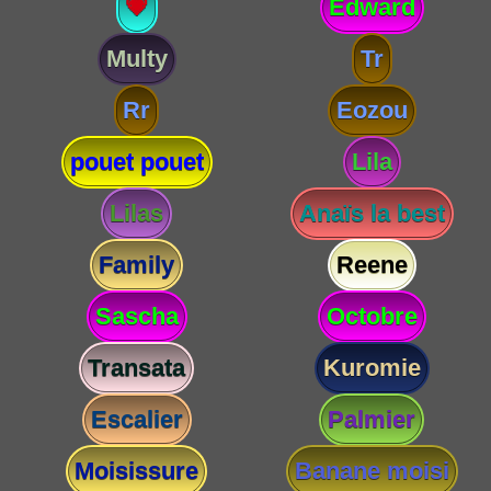
💗
Edward
Multy
Tr
Rr
Eozou
pouet pouet
Lila
Lilas
Anaïs la best
Family
Reene
Sascha
Octobre
Transata
Kuromie
Escalier
Palmier
Moisissure
Banane moisi