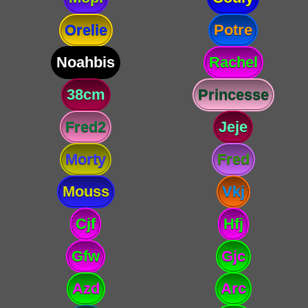
Orelie
Potre
Noahbis
Rachel
38cm
Princesse
Fred2
Jeje
Morty
Fred
Mouss
Vkj
Cjf
Hfj
Gfw
Gjc
Azd
Arc