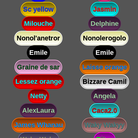
Sc yellow
Jasmin
Milouche
Delphine
Nonol'anetror
Nonolerogolo
Emile
Emile
Graine de sar
Laisse orange
Lessez orange
Bizzare Camil
Netty
Angela
AlexLaura
Caca2.0
James Whanau
Waky Wakyy