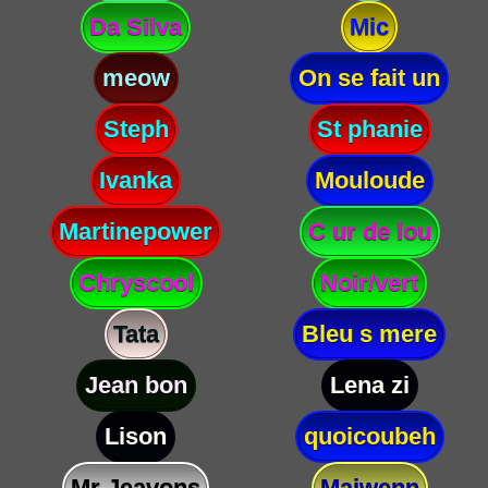
Da Silva
Mic
meow
On se fait un
Steph
St phanie
Ivanka
Mouloude
Martinepower
C ur de lou
Chryscool
Noir/vert
Tata
Bleu s mere
Jean bon
Lena zi
Lison
quoicoubeh
Mr Jeavons
Maiwenn