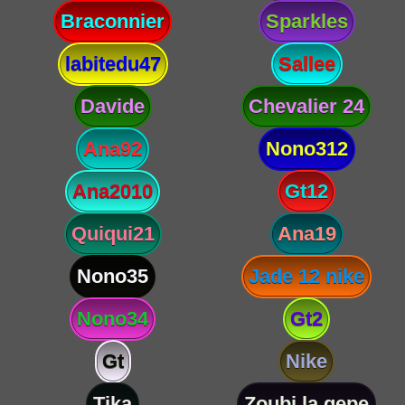
Braconnier
Sparkles
labitedu47
Sallee
Davide
Chevalier 24
Ana92
Nono312
Ana2010
Gt12
Quiqui21
Ana19
Nono35
Jade 12 nike
Nono34
Gt2
Gt
Nike
Tika
Zoubi la gepe