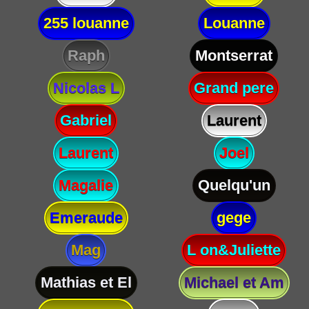
255 louanne
Louanne
Raph
Montserrat
Nicolas L
Grand pere
Gabriel
Laurent
Laurent
Joel
Magalie
Quelqu'un
Emeraude
gege
Mag
L on&Juliette
Mathias et El
Michael et Am