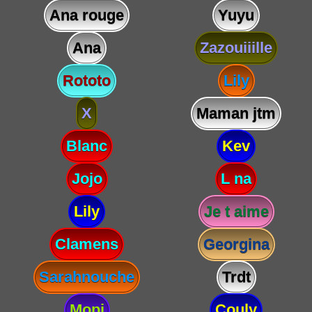
Ana rouge
Yuyu
Ana
Zazouiiille
Rototo
Lily
X
Maman jtm
Blanc
Kev
Jojo
L na
Lily
Je t aime
Clamens
Georgina
Sarahnouche
Trdt
Mopi
Couly