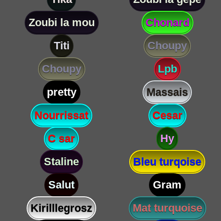
Zoubi la mou
Chonard
Titi
Choupy
Choupy
Lpb
pretty
Massais
Nourrissat
Cesar
C sar
Hy
Staline
Bleu turqoise
Salut
Gram
Kirilllegrosz
Mat turquoise