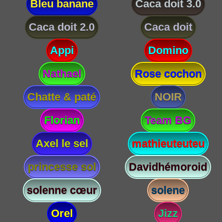
Bleu banane
Caca doit 3.0
Caca doit 2.0
Caca doit
Appi
Domino
Nathael
Rose cochon
Chatte & paté
NOIR
Florian
Team BG
Axel le sel
mathieuteuteu
princesse sol
Davidhémoroid
solenne cœur
solene
Orel
Jizz