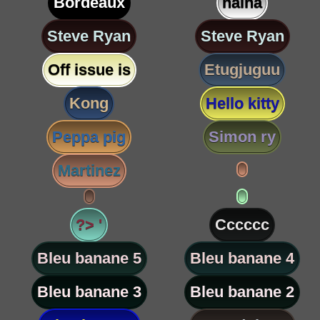
Bordeaux
nalha
Steve Ryan
Steve Ryan
Off issue is
Etugjuguu
Kong
Hello kitty
Peppa pig
Simon ry
Martinez
?> '
Cccccc
Bleu banane 5
Bleu banane 4
Bleu banane 3
Bleu banane 2