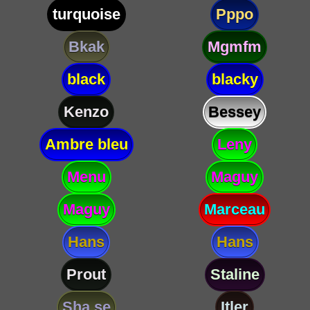
turquoise
Pppo
Bkak
Mgmfm
black
blacky
Kenzo
Bessey
Ambre bleu
Leny
Menu
Maguy
Maguy
Marceau
Hans
Hans
Prout
Staline
Sha se
Itler