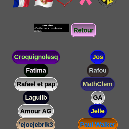
Retour
Croquignolesq
Jos
Fatima
Rafou
Rafael et pap
MathClem
Laguilb
GA
Amour AG
Jelle
’ejoejebrlk3
Paul Walker