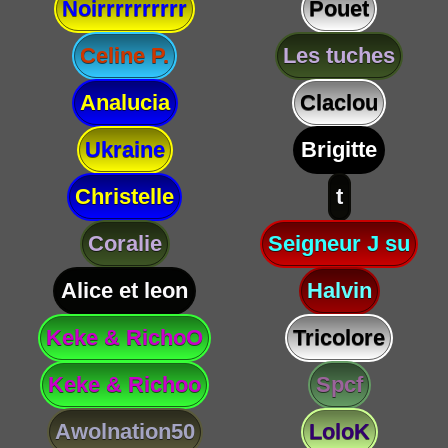
Noirrrrrrrrrr
Pouet
Celine P.
Les tuches
Analucia
Claclou
Ukraine
Brigitte
Christelle
t
Coralie
Seigneur J su
Alice et leon
Halvin
Keke & RichoO
Tricolore
Keke & Richoo
Spcf
Awolnation50
LoloK