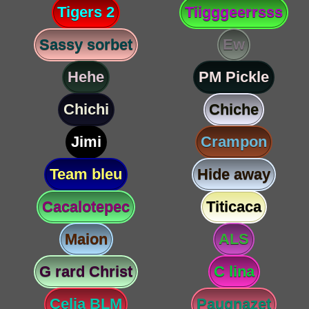
Tigers 2
Tiigggeerrsss
Sassy sorbet
Ew
Hehe
PM Pickle
Chichi
Chiche
Jimi
Crampon
Team bleu
Hide away
Cacalotepec
Titicaca
Maion
ALS
G rard Christ
C lina
Celia BLM
Paugnazet