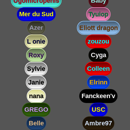
Ugomicropenis
Baby
Mer du Sud
Tyuiop
Azer
Eliott dragon
L onie
zouzou
Roxy
Cyga
Sylvie
Colleen
Janie
Elrinn
nana
Fanckeen'v
GREGO
USC
Belle
Ambre97