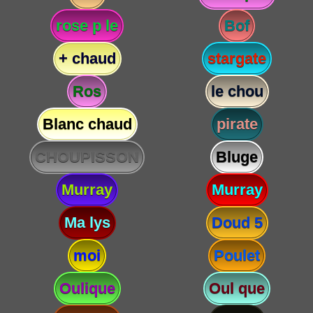
rose p le
Bof
+ chaud
stargate
Ros
le chou
Blanc chaud
pirate
CHOUPISSON
Bluge
Murray
Murray
Ma lys
Doud 5
moi
Poulet
Oulique
Oul que