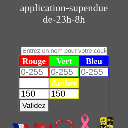
application-supendue
de-23h-8h
Rouge
Vert
Bleu
Blanc
Ambre
Validez