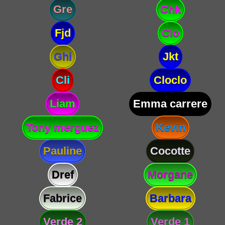
Gre
Chk
Fjd
Clo
Ghi
Jkt
Cli
Cloclo
Liam
Emma carrere
Tony merguez
Kevin
Pauline
Cocotte
Dref
Morgane
Fabrice
Barbara
Verde 2
Verde 1