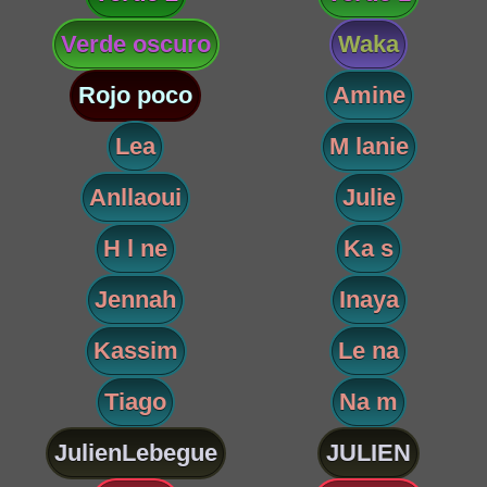
Verde oscuro
Waka
Rojo poco
Amine
Lea
M lanie
Anllaoui
Julie
H l ne
Ka s
Jennah
Inaya
Kassim
Le na
Tiago
Na m
JulienLebegue
JULIEN