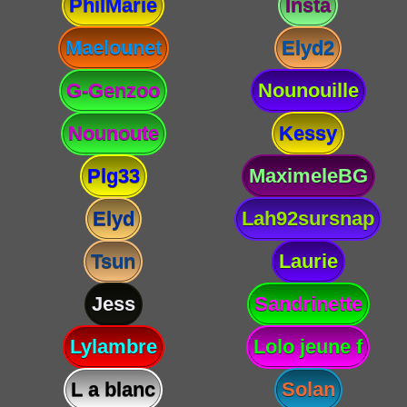
PhilMarie
Insta
Maelounet
Elyd2
G-Genzoo
Nounouille
Nounoute
Kessy
Plg33
MaximeleBG
Elyd
Lah92sursnap
Tsun
Laurie
Jess
Sandrinette
Lylambre
Lolo jeune f
L a blanc
Solan