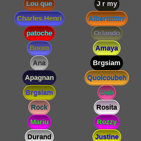
Lou que
J r my
Charles Henri
Alberttttttrr
patoche
Orlando
Boom
Amaya
Ana
Brgsiam
Apagnan
Quoicoubeh
Brgsiam
Dub
Rock
Rosita
Mariu
Rozzy
Durand
Justine