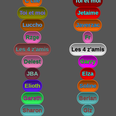
C cile
Toi et moi
Toi et moi
Jetaime
Luccho
Javerzac
Rzge
Fr
Les 4 z'amis
Les 4 z'amis
Delest
Garry
JBA
Elza
Elioth
Soline
Gareth
Berian
Sharon
Giz