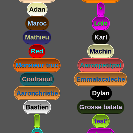
Adan
*
Maroc
Lolo
Mathieu
Karl
Red
Machin
Monsieur truc
Aaronpetitpat
Coulraoul
Emmalacaleche
Aaronchristie
Dylan
Bastien
Grosse batata
'
test'