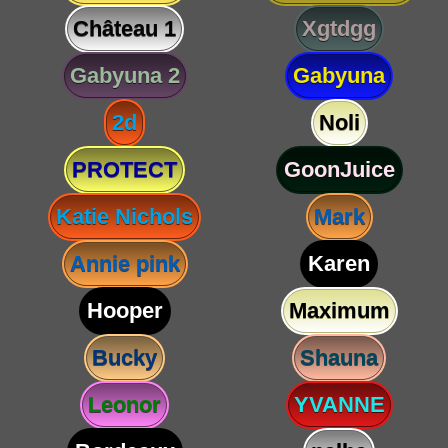
Château 1
Xgtdgg
Gabyuna 2
Gabyuna
2d
Noli
PROTECT
GoonJuice
Katie Nichols
Mark
Annie pink
Karen
Hooper
Maximum
Bucky
Shauna
Leonor
YVANNE