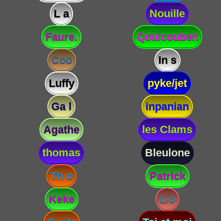
L a
Nouille
Faure.
Qouicoubeh
Coo
In s
Luffy
pyke/jet
Ga l
inpanian
Agathe
les Clams
thomas
Bleulone
Th o
Patrick
Keke
Lio