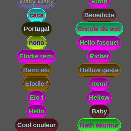
Waky Waky
Riton
caca
Bénédicte
Portugal
Encule du sud
nono
Hello fasquel
Elodie remi
Richet
Remi elo
Hellow gaste
Elodie f
Remi
Elo f
Hellow
Hello
Baby
Cool couleur
Nath saumur