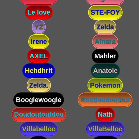
Le love
STE-FOY
YZ
Zelda
Irene
Ainara
AXEL
Mahler
Hehdhrit
Anatole
Zelda.
Pokemon
Boogiewoogie
Roudoudoutout
Doudoutoutdou
Nath
Villabelloc
VillaBelloc