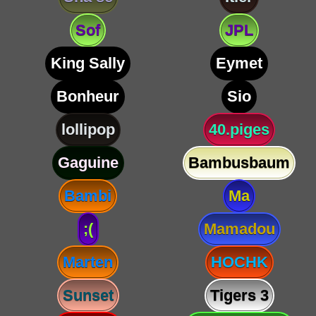
Sof
JPL
King Sally
Eymet
Bonheur
Sio
lollipop
40.piges
Gaguine
Bambusbaum
Bambi
Ma
;(
Mamadou
Marten
HOCHK
Sunset
Tigers 3