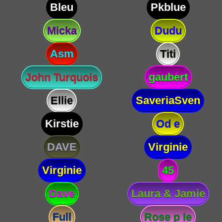
Bleu
Pkblue
Micka
Dudu
Asm
Titi
John Turquois
gaubert
Ellie
SaveriaSven
Kirstie
Od e
DAVE
Virginie
Virginie
45
Dave
Laura & Jamie
Full
Rose p le