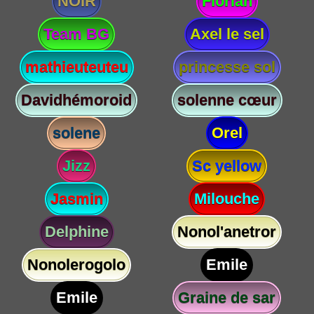
NOIR
Florian
Team BG
Axel le sel
mathieuteuteu
princesse sol
Davidhémoroid
solenne cœur
solene
Orel
Jizz
Sc yellow
Jasmin
Milouche
Delphine
Nonol'anetror
Nonolerogolo
Emile
Emile
Graine de sar