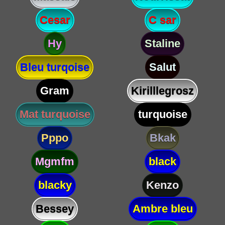
Cesar
C sar
Hy
Staline
Bleu turqoise
Salut
Gram
Kirilllegrosz
Mat turquoise
turquoise
Pppo
Bkak
Mgmfm
black
blacky
Kenzo
Bessey
Ambre bleu