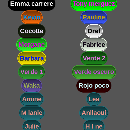
Emma carrere
Tony merguez
Kevin
Pauline
Cocotte
Dref
Morgane
Fabrice
Barbara
Verde 2
Verde 1
Verde oscuro
Waka
Rojo poco
Amine
Lea
M lanie
Anllaoui
Julie
H l ne