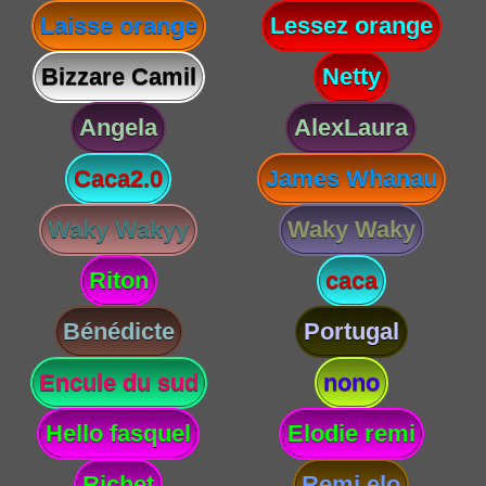
Laisse orange
Lessez orange
Bizzare Camil
Netty
Angela
AlexLaura
Caca2.0
James Whanau
Waky Wakyy
Waky Waky
Riton
caca
Bénédicte
Portugal
Encule du sud
nono
Hello fasquel
Elodie remi
Richet
Remi elo