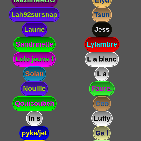
Lah92sursnap
Tsun
Laurie
Jess
Sandrinette
Lylambre
Lolo jeune f
L a blanc
Solan
L a
Nouille
Faure.
Qouicoubeh
Coo
In s
Luffy
pyke/jet
Ga l