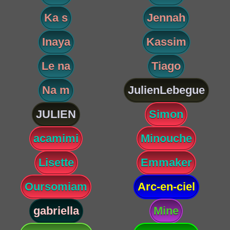
Ka s
Jennah
Inaya
Kassim
Le na
Tiago
Na m
JulienLebegue
JULIEN
Simon
acamimi
Minouche
Lisette
Emmaker
Oursomiam
Arc-en-ciel
gabriella
Mine