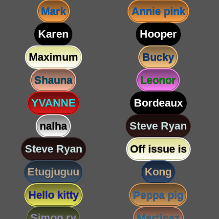
Mark
Annie pink
Karen
Hooper
Maximum
Bucky
Shauna
Leonor
YVANNE
Bordeaux
nalha
Steve Ryan
Steve Ryan
Off issue is
Etugjuguu
Kong
Hello kitty
Peppa pig
Simon ry
Martinez