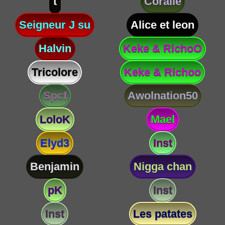
t
Coralie
Seigneur J su
Alice et leon
Halvin
Keke & RichoO
Tricolore
Keke & Richoo
Spcf
Awolnation50
LoloK
Mael
Elyd3
Inst
Benjamin
Nigga chan
pK
Inst
Inst
Les patates