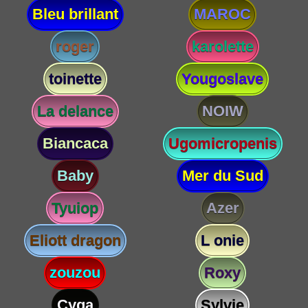
Bleu brillant
MAROC
roger
karolette
toinette
Yougoslave
La delance
NOIW
Biancaca
Ugomicropenis
Baby
Mer du Sud
Tyuiop
Azer
Eliott dragon
L onie
zouzou
Roxy
Cyga
Sylvie