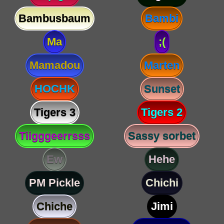
Bambusbaum
Bambi
Ma
;(
Mamadou
Marten
HOCHK
Sunset
Tigers 3
Tigers 2
Tiigggeerrsss
Sassy sorbet
Ew
Hehe
PM Pickle
Chichi
Chiche
Jimi