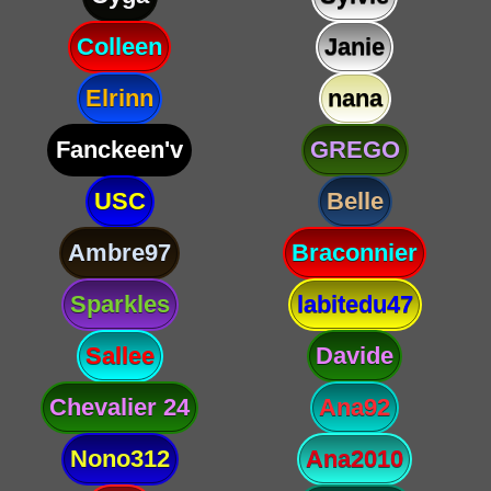
Colleen
Janie
Elrinn
nana
Fanckeen'v
GREGO
USC
Belle
Ambre97
Braconnier
Sparkles
labitedu47
Sallee
Davide
Chevalier 24
Ana92
Nono312
Ana2010