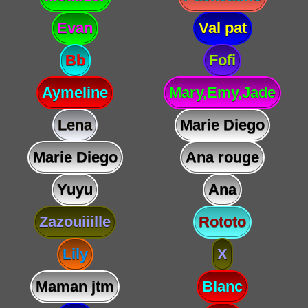
Evan
Val pat
Bb
Fofi
Aymeline
Mary,Emy,Jade
Lena
Marie Diego
Marie Diego
Ana rouge
Yuyu
Ana
Zazouiiille
Rototo
Lily
X
Maman jtm
Blanc