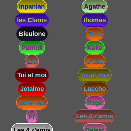
inpanian
Agathe
les Clams
thomas
Bleulone
Th o
Patrick
Keke
Lio
C cile
Toi et moi
Toi et moi
Jetaime
Luccho
Javerzac
Rzge
Fr
Les 4 z'amis
Les 4 z'amis
Delest