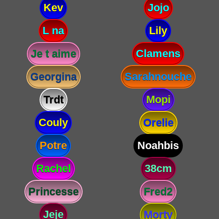
Kev
Jojo
L na
Lily
Je t aime
Clamens
Georgina
Sarahnouche
Trdt
Mopi
Couly
Orelie
Potre
Noahbis
Rachel
38cm
Princesse
Fred2
Jeje
Morty