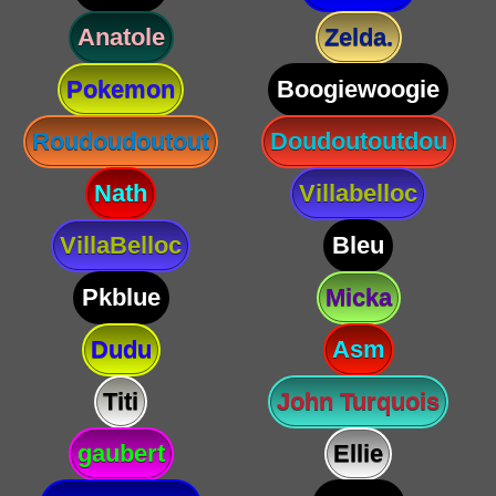
Anatole
Zelda.
Pokemon
Boogiewoogie
Roudoudoutout
Doudoutoutdou
Nath
Villabelloc
VillaBelloc
Bleu
Pkblue
Micka
Dudu
Asm
Titi
John Turquois
gaubert
Ellie