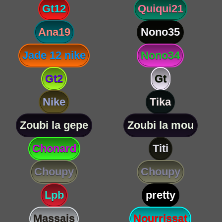
Gt12
Quiqui21
Ana19
Nono35
Jade 12 nike
Nono34
Gt2
Gt
Nike
Tika
Zoubi la gepe
Zoubi la mou
Chonard
Titi
Choupy
Choupy
Lpb
pretty
Massais
Nourrissat