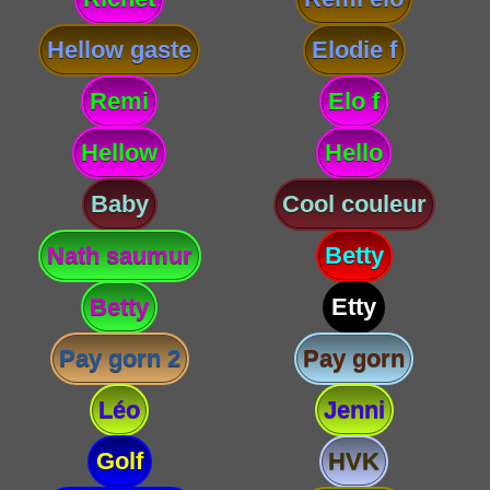
Hellow gaste
Elodie f
Remi
Elo f
Hellow
Hello
Baby
Cool couleur
Nath saumur
Betty
Betty
Etty
Pay gorn 2
Pay gorn
Léo
Jenni
Golf
HVK