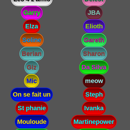
Garry
JBA
Elza
Elioth
Soline
Gareth
Berian
Sharon
Giz
Da Silva
Mic
meow
On se fait un
Steph
St phanie
Ivanka
Mouloude
Martinepower