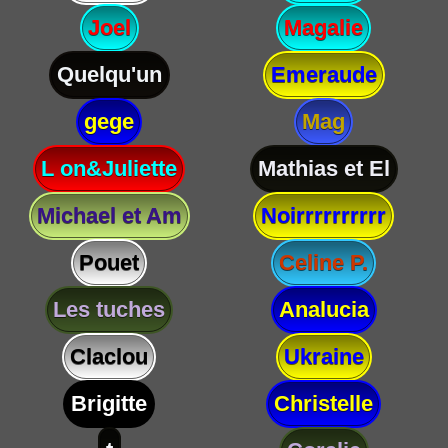
Joel
Magalie
Quelqu'un
Emeraude
gege
Mag
L on&Juliette
Mathias et El
Michael et Am
Noirrrrrrrrrr
Pouet
Celine P.
Les tuches
Analucia
Claclou
Ukraine
Brigitte
Christelle