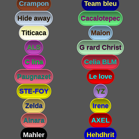
Crampon
Team bleu
Hide away
Cacalotepec
Titicaca
Maion
ALS
G rard Christ
C lina
Celia BLM
Paugnazet
Le love
STE-FOY
YZ
Zelda
Irene
Ainara
AXEL
Mahler
Hehdhrit