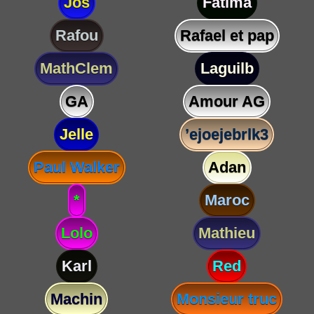
Jos
Fatima
Rafou
Rafael et pap
MathClem
Laguilb
GA
Amour AG
Jelle
’ejoejebrlk3
Paul Walker
Adan
*
Maroc
Lolo
Mathieu
Karl
Red
Machin
Monsieur truc