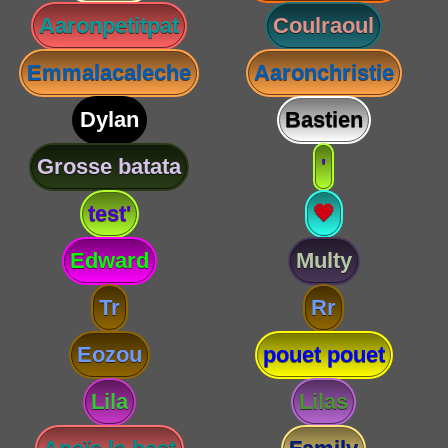
Aaronpetitpat
Coulraoul
Emmalacaleche
Aaronchristie
Dylan
Bastien
Grosse batata
'
test'
💗
Edward
Multy
Tr
Rr
Eozou
pouet pouet
Lila
Lilas