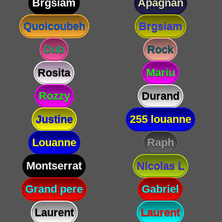
Brgsiam
Apagnan
Quoicoubeh
Brgsiam
Dub
Rock
Rosita
Mariu
Rozzy
Durand
Justine
255 louanne
Louanne
Raph
Montserrat
Nicolas L
Grand pere
Gabriel
Laurent
Laurent