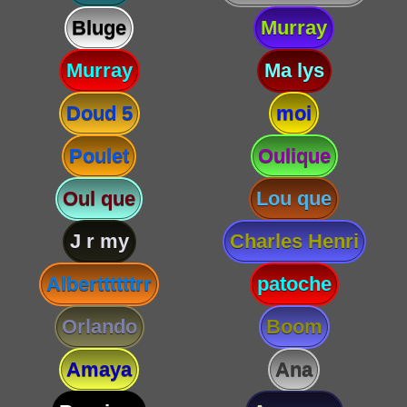
Bluge
Murray
Murray
Ma lys
Doud 5
moi
Poulet
Oulique
Oul que
Lou que
J r my
Charles Henri
Alberttttttrr
patoche
Orlando
Boom
Amaya
Ana