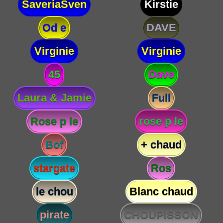
SaveriaSven
Kirstie
Od e
DAVE
Virginie
Virginie
45
Dave
Laura & Jamie
Full
Rose p le
rose p le
Bof
+ chaud
stargate
Ros
le chou
Blanc chaud
pirate
CHOUPISSON