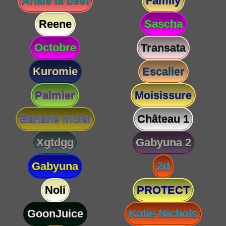
Anaïs la best
Family
Reene
Sascha
Octobre
Transata
Kuromie
Escalier
Palmier
Moisissure
Banane moisi
Château 1
Xgtdgg
Gabyuna 2
Gabyuna
2d
Noli
PROTECT
GoonJuice
Katie Nichols