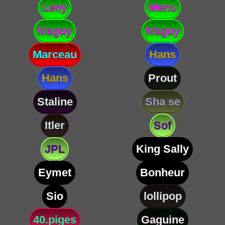
Leny
Menu
Maguy
Maguy
Marceau
Hans
Hans
Prout
Staline
Sha se
Itler
Sof
JPL
King Sally
Eymet
Bonheur
Sio
lollipop
40.piges
Gaguine