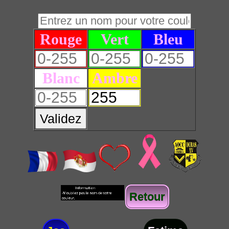
Rouge
Vert
Bleu
Blanc
Ambre
Validez
Retour