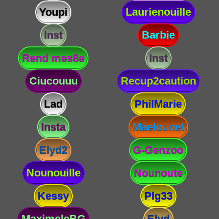
Youpi
Laurienouille
Inst
Barbie
Rend mes8e
Inst
Ciucouuu
Recup2caution
Lad
PhilMarie
Insta
Maelounet
Elyd2
G-Genzoo
Nounouille
Nounoute
Kessy
Plg33
MaximeleBG
Elyd