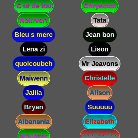
C ur de lou
Chryscool
Noir/vert
Tata
Bleu s mere
Jean bon
Lena zi
Lison
quoicoubeh
Mr Jeavons
Maiwenn
Christelle
Jalila
Alison
Bryan
Suuuuu
Albanania
Elizabeth
Moubzer
Packeauho