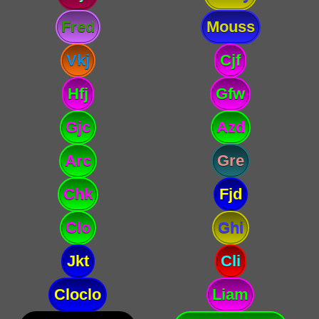
Fred
Mouss
Vkj
Cjf
Hfj
Gfw
Gjc
Azd
Arc
Gre
Chk
Fjd
Clo
Ghi
Jkt
Cli
Cloclo
Liam